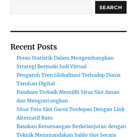
SEARCH
Recent Posts
Peran Statistik Dalam Mengembangkan
Strategi Bermain Judi Virtual
Pengaruh Tren Globalisasi Terhadap Dunia
Taruhan Digital
Panduan Terbaik Memilih Situs Slot Aman
dan Menguntungkan
Situs Toto Slot Gacor Terdepan Dengan Link
Alternatif Baru
Rasakan Kemenangan Berkelanjutan dengan
Teknik Menggandakan Saldo Slot Secara