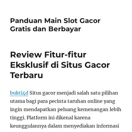
Panduan Main Slot Gacor
Gratis dan Berbayar
Review Fitur-fitur
Eksklusif di Situs Gacor
Terbaru
bukti4d
Situs gacor menjadi salah satu pilihan
utama bagi para pecinta taruhan online yang
ingin mendapatkan peluang kemenangan lebih
tinggi. Platform ini dikenal karena
keunggulannya dalam menyediakan informasi