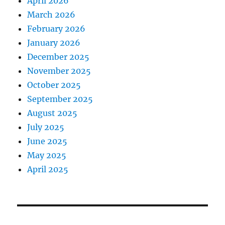
April 2026
March 2026
February 2026
January 2026
December 2025
November 2025
October 2025
September 2025
August 2025
July 2025
June 2025
May 2025
April 2025