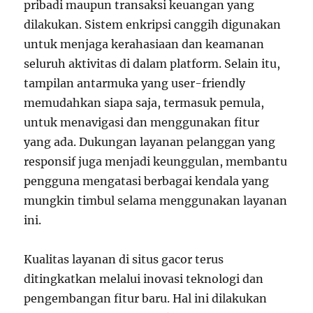
pribadi maupun transaksi keuangan yang
dilakukan. Sistem enkripsi canggih digunakan
untuk menjaga kerahasiaan dan keamanan
seluruh aktivitas di dalam platform. Selain itu,
tampilan antarmuka yang user-friendly
memudahkan siapa saja, termasuk pemula,
untuk menavigasi dan menggunakan fitur
yang ada. Dukungan layanan pelanggan yang
responsif juga menjadi keunggulan, membantu
pengguna mengatasi berbagai kendala yang
mungkin timbul selama menggunakan layanan
ini.
Kualitas layanan di situs gacor terus
ditingkatkan melalui inovasi teknologi dan
pengembangan fitur baru. Hal ini dilakukan