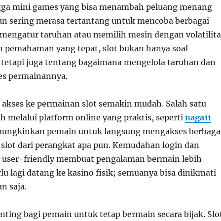
ingga mini games yang bisa menambah peluang menang
un sering merasa tertantang untuk mencoba berbagai
i mengatur taruhan atau memilih mesin dengan volatilita
n pemahaman yang tepat, slot bukan hanya soal
tetapi juga tentang bagaimana mengelola taruhan dan
es permainannya.
ni, akses ke permainan slot semakin mudah. Salah satu
 melalui platform online yang praktis, seperti
naga11
mungkinkan pemain untuk langsung mengakses berbaga
 slot dari perangkat apa pun. Kemudahan login dan
 user-friendly membuat pengalaman bermain lebih
u lagi datang ke kasino fisik; semuanya bisa dinikmati
n saja.
nting bagi pemain untuk tetap bermain secara bijak. Slo