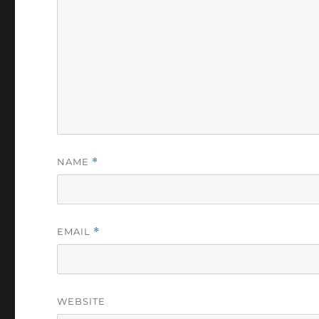
NAME
*
EMAIL
*
WEBSITE