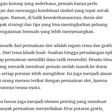
gan konsep yang sederhana, pemain hanya perlu
an dan menunggu kombinasi simbol yang tepat untuk
an. Namun, di balik kesederhanaannya, dunia slot
k strategi dan tips yang bisa meningkatkan peluang
pengalaman bermain yang lebih menyenangkan.
menarik dari permainan slot adalah ragam tema dan grafi
. Dari tema klasik buah-buahan hingga petualangan epi
iap permainan memiliki daya tarik tersendiri. Desain visu
yang menarik membuat pemain seolah masuk ke dunia
 setiap putaran lebih menghibur. Ini juga menjadi alasa
orang merasa terikat dengan permainan slot, karena
rannya terasa nyata.
fitur bonus juga menjadi elemen penting yang membuat
 Banyak permainan menyediakan fitur putaran gratis,