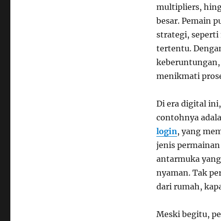
multipliers, h
besar. Pemain p
strategi, sepert
tertentu. Denga
keberuntungan, 
menikmati pros
Di era digital i
contohnya adalah
login
, yang me
jenis permainan
antarmuka yang
nyaman. Tak perl
dari rumah, kapa
Meski begitu, pe