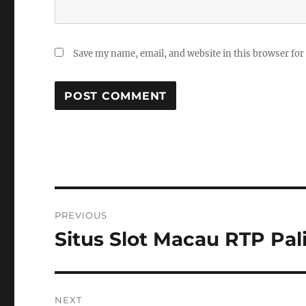
Save my name, email, and website in this browser for
Post
PREVIOUS
navigation
Situs Slot Macau RTP Pal
Previous
post:
NEXT