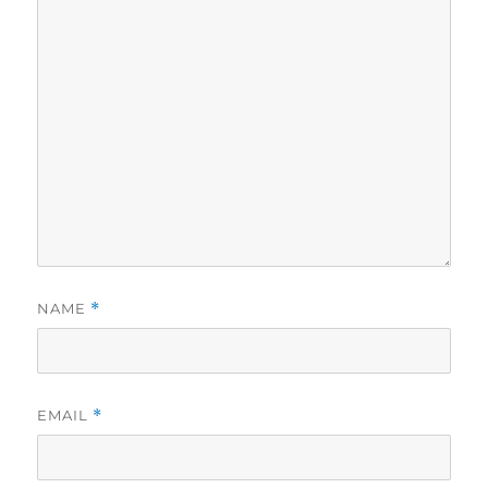
NAME
*
EMAIL
*