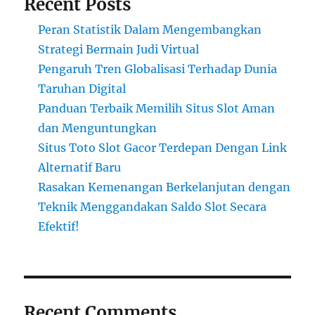
Recent Posts
Peran Statistik Dalam Mengembangkan
Strategi Bermain Judi Virtual
Pengaruh Tren Globalisasi Terhadap Dunia
Taruhan Digital
Panduan Terbaik Memilih Situs Slot Aman
dan Menguntungkan
Situs Toto Slot Gacor Terdepan Dengan Link
Alternatif Baru
Rasakan Kemenangan Berkelanjutan dengan
Teknik Menggandakan Saldo Slot Secara
Efektif!
Recent Comments