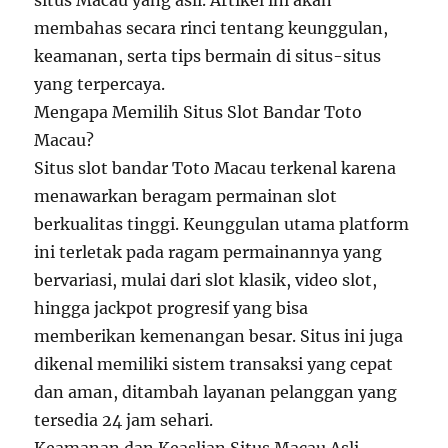
situs Macau yang asli. Artikel ini akan
membahas secara rinci tentang keunggulan,
keamanan, serta tips bermain di situs-situs
yang terpercaya.
Mengapa Memilih Situs Slot Bandar Toto
Macau?
Situs slot bandar Toto Macau terkenal karena
menawarkan beragam permainan slot
berkualitas tinggi. Keunggulan utama platform
ini terletak pada ragam permainannya yang
bervariasi, mulai dari slot klasik, video slot,
hingga jackpot progresif yang bisa
memberikan kemenangan besar. Situs ini juga
dikenal memiliki sistem transaksi yang cepat
dan aman, ditambah layanan pelanggan yang
tersedia 24 jam sehari.