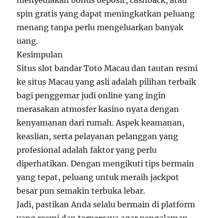
menyediakan bonus deposit, cashback, atau
spin gratis yang dapat meningkatkan peluang
menang tanpa perlu mengeluarkan banyak
uang.
Kesimpulan
Situs slot bandar Toto Macau dan tautan resmi
ke situs Macau yang asli adalah pilihan terbaik
bagi penggemar judi online yang ingin
merasakan atmosfer kasino nyata dengan
kenyamanan dari rumah. Aspek keamanan,
keaslian, serta pelayanan pelanggan yang
profesional adalah faktor yang perlu
diperhatikan. Dengan mengikuti tips bermain
yang tepat, peluang untuk meraih jackpot
besar pun semakin terbuka lebar.
Jadi, pastikan Anda selalu bermain di platform