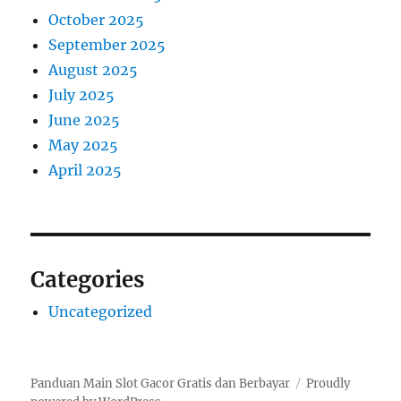
October 2025
September 2025
August 2025
July 2025
June 2025
May 2025
April 2025
Categories
Uncategorized
Panduan Main Slot Gacor Gratis dan Berbayar
Proudly