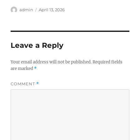
Author
Posted
admin
April 13, 2026
on
Leave a Reply
Your email address will not be published.
Required fields
are marked
*
COMMENT
*