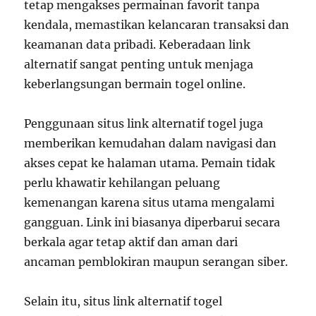
tetap mengakses permainan favorit tanpa
kendala, memastikan kelancaran transaksi dan
keamanan data pribadi. Keberadaan link
alternatif sangat penting untuk menjaga
keberlangsungan bermain togel online.
Penggunaan situs link alternatif togel juga
memberikan kemudahan dalam navigasi dan
akses cepat ke halaman utama. Pemain tidak
perlu khawatir kehilangan peluang
kemenangan karena situs utama mengalami
gangguan. Link ini biasanya diperbarui secara
berkala agar tetap aktif dan aman dari
ancaman pemblokiran maupun serangan siber.
Selain itu, situs link alternatif togel