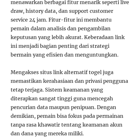
menawarkan berbagai fitur menarik seperti live
draw, history data, dan support customer
service 24 jam. Fitur-fitur ini membantu
pemain dalam analisis dan pengambilan
keputusan yang lebih akurat. Keberadaan link
ini menjadi bagian penting dari strategi
bermain yang efisien dan menguntungkan.
Mengakses situs link alternatif togel juga
memastikan kerahasiaan dan privasi pengguna
tetap terjaga. Sistem keamanan yang
diterapkan sangat tinggi guna mencegah
pencurian data maupun penipuan. Dengan
demikian, pemain bisa fokus pada permainan
tanpa rasa khawatir tentang keamanan akun
dan dana yang mereka miliki.