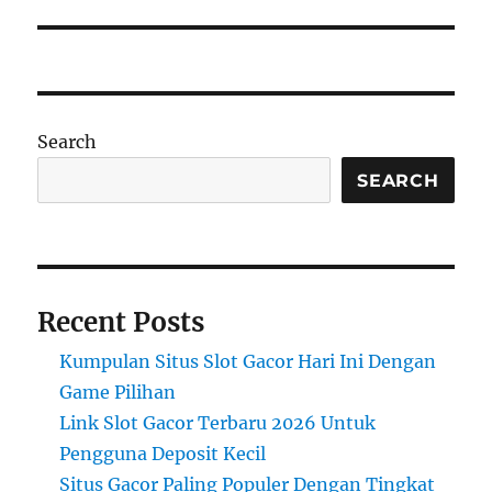
Search
SEARCH
Recent Posts
Kumpulan Situs Slot Gacor Hari Ini Dengan
Game Pilihan
Link Slot Gacor Terbaru 2026 Untuk
Pengguna Deposit Kecil
Situs Gacor Paling Populer Dengan Tingkat