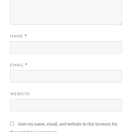
NAME
*
EMAIL
*
WEBSITE
Save my name, email, and website in this browser for