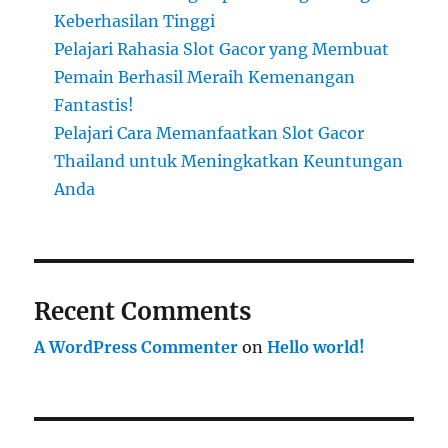
Keberhasilan Tinggi
Pelajari Rahasia Slot Gacor yang Membuat
Pemain Berhasil Meraih Kemenangan
Fantastis!
Pelajari Cara Memanfaatkan Slot Gacor
Thailand untuk Meningkatkan Keuntungan
Anda
Recent Comments
A WordPress Commenter
on
Hello world!