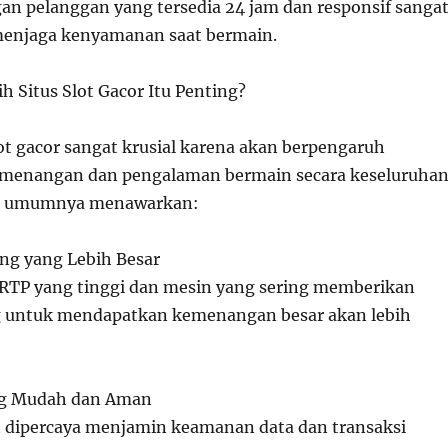
n pelanggan yang tersedia 24 jam dan responsif sanga
menjaga kenyamanan saat bermain.
 Situs Slot Gacor Itu Penting?
ot gacor sangat krusial karena akan berpengaruh
emenangan dan pengalaman bermain secara keseluruhan
or umumnya menawarkan:
ng yang Lebih Besar
RTP yang tinggi dan mesin yang sering memberikan
ng untuk mendapatkan kemenangan besar akan lebih
ng Mudah dan Aman
t dipercaya menjamin keamanan data dan transaksi