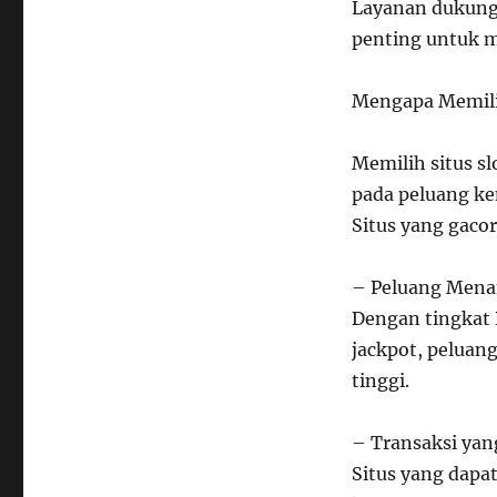
Layanan dukunga
penting untuk 
Mengapa Memilih
Memilih situs sl
pada peluang k
Situs yang gac
– Peluang Mena
Dengan tingkat 
jackpot, pelua
tinggi.
– Transaksi ya
Situs yang dapa