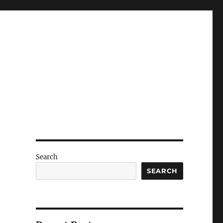
Search
SEARCH