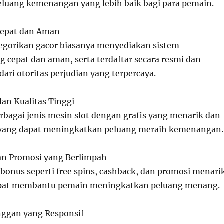
uang kemenangan yang lebih baik bagi para pemain.
Cepat dan Aman
tegorikan gacor biasanya menyediakan sistem
 cepat dan aman, serta terdaftar secara resmi dan
 dari otoritas perjudian yang terpercaya.
dan Kualitas Tinggi
bagai jenis mesin slot dengan grafis yang menarik dan
k yang dapat meningkatkan peluang meraih kemenangan.
dan Promosi yang Berlimpah
bonus seperti free spins, cashback, dan promosi menari
apat membantu pemain meningkatkan peluang menang.
nggan yang Responsif