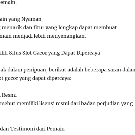
pemain.
ain yang Nyaman
 menarik dan fitur yang lengkap dapat membuat
main menjadi lebih menyenangkan.
lih Situs Slot Gacor yang Dapat Dipercaya
ebak dalam penipuan, berikut adalah beberapa saran dala
ot gacor yang dapat dipercaya:
si Resmi
ersebut memiliki lisensi resmi dari badan perjudian yang
n dan Testimoni dari Pemain