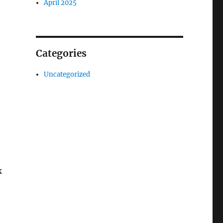
April 2025
Categories
Uncategorized
k