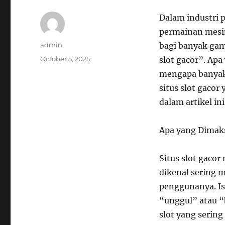
Dalam industri 
permainan mesin
Author
admin
bagi banyak game
Posted
October 5, 2025
slot gacor”. Apa
on
mengapa banyak
situs slot gacor
dalam artikel ini
Apa yang Dimaks
Situs slot gacor
dikenal sering 
penggunanya. Ist
“unggul” atau “
slot yang seri