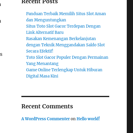
Recent Posts
h
Panduan Terbaik Memilih Situs Slot Aman
dan Menguntungkan
n
Situs Toto Slot Gacor Terdepan Dengan
Link Alternatif Baru
Rasakan Kemenangan Berkelanjutan
dengan Teknik Menggandakan Saldo Slot
Secara Efektif!
es
Toto Slot Gacor Populer Dengan Permainan
Yang Menantang
Game Online Terlengkap Untuk Hiburan
Digital Masa Kini
Recent Comments
A WordPress Commenter
on
Hello world!