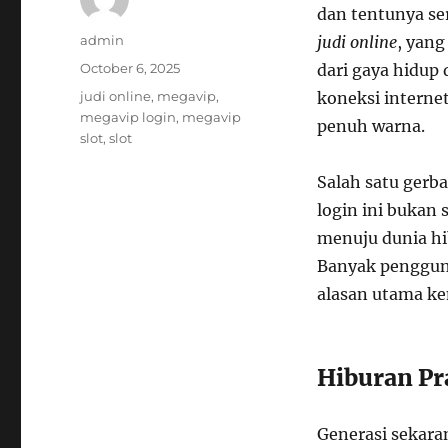
dan tentunya se
Author
admin
judi online
, yang
Posted
October 6, 2025
dari gaya hidup
on
Tags
judi online
,
megavip
,
koneksi interne
megavip login
,
megavip
penuh warna.
slot
,
slot
Salah satu gerb
login ini bukan 
menuju dunia hi
Banyak penggun
alasan utama ken
Hiburan Pr
Generasi sekara