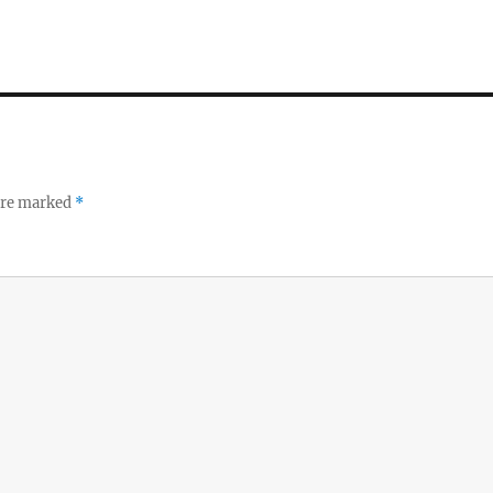
 are marked
*