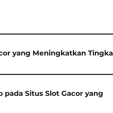
Gacor yang Meningkatkan Tingka
 pada Situs Slot Gacor yang