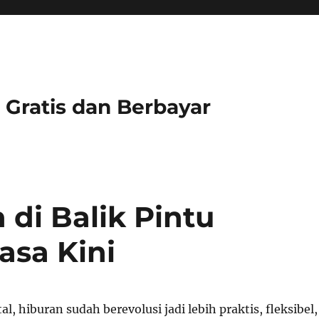
 Gratis dan Berbayar
di Balik Pintu
asa Kini
tal, hiburan sudah berevolusi jadi lebih praktis, fleksibel,