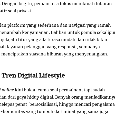
. Dengan begitu, pemain bisa fokus menikmati hiburan
tir soal privasi.
pilan platform yang sederhana dan navigasi yang ramah
menambah kenyamanan. Bahkan untuk pemula sekalipu
elajahi fitur yang ada terasa mudah dan tidak bikin
ah layanan pelanggan yang responsif, semuanya
k menciptakan suasana hiburan yang menyenangkan.
 Tren Digital Lifestyle
i online
kini bukan cuma soal permainan, tapi sudah
gian dari gaya hidup digital. Banyak orang menjadikanny
melepas penat, bersosialisasi, hingga mencari pengalam
s-komunitas yang tumbuh dari minat yang sama juga