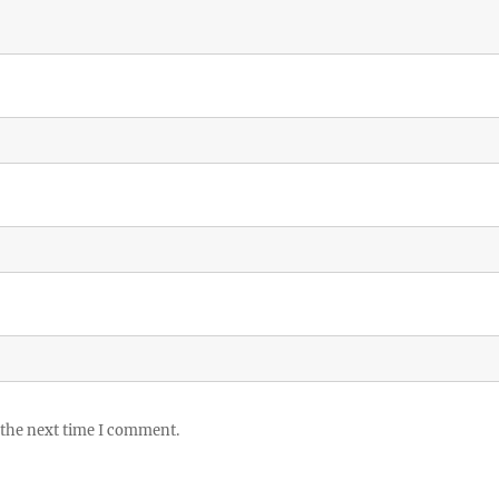
 the next time I comment.