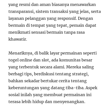
yang resmi dan aman biasanya menawarkan
transparansi, sistem transaksi yang jelas, serta
layanan pelanggan yang responsif. Dengan
bermain di tempat yang tepat, pemain dapat
menikmati sensasi bermain tanpa rasa
khawatir.
Menariknya, di balik layar permainan seperti
togel online dan slot, ada komunitas besar
yang terbentuk secara alami. Mereka saling
berbagi tips, berdiskusi tentang strategi,
bahkan sekadar bertukar cerita tentang
keberuntungan yang datang tiba-tiba. Aspek
sosial inilah yang membuat permainan ini
terasa lebih hidup dan menyenangkan.