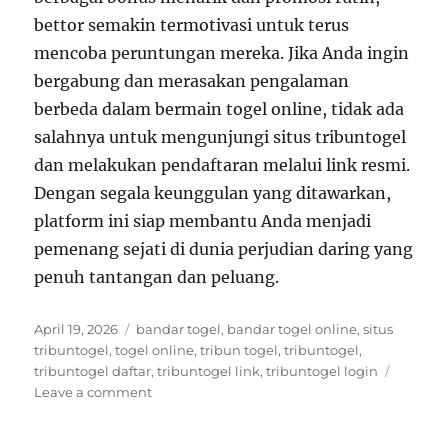
bettor semakin termotivasi untuk terus
mencoba peruntungan mereka. Jika Anda ingin
bergabung dan merasakan pengalaman
berbeda dalam bermain togel online, tidak ada
salahnya untuk mengunjungi situs tribuntogel
dan melakukan pendaftaran melalui link resmi.
Dengan segala keunggulan yang ditawarkan,
platform ini siap membantu Anda menjadi
pemenang sejati di dunia perjudian daring yang
penuh tantangan dan peluang.
Posted
Tags
April 19, 2026
bandar togel
,
bandar togel online
,
situs
on
tribuntogel
,
togel online
,
tribun togel
,
tribuntogel
,
tribuntogel daftar
,
tribuntogel link
,
tribuntogel login
on
Leave a comment
Gunakan
teknik