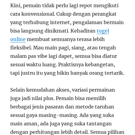
Kini, pemain tidak perlu lagi repot mengikuti
cara konvensional. Cukup dengan perangkat
yang terhubung internet, pengalaman bermain
bisa langsung dinikmati. Kehadiran
togel
online
membuat semuanya terasa lebih
fleksibel. Mau main pagi, siang, atau tengah
malam pas vibe lagi dapet, semua bisa diatur
sesuai waktu luang. Praktisnya kebangetan,
tapi justru itu yang bikin banyak orang tertarik.
Selain kemudahan akses, variasi permainan
juga jadi nilai plus. Pemain bisa memilih
berbagai jenis pasaran dan metode taruhan
sesuai gaya masing-masing. Ada yang suka
main aman, ada juga yang suka tantangan
dengan perhitungan lebih detail. Semua pilihan