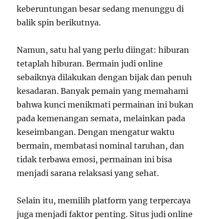
keberuntungan besar sedang menunggu di
balik spin berikutnya.
Namun, satu hal yang perlu diingat: hiburan
tetaplah hiburan. Bermain judi online
sebaiknya dilakukan dengan bijak dan penuh
kesadaran. Banyak pemain yang memahami
bahwa kunci menikmati permainan ini bukan
pada kemenangan semata, melainkan pada
keseimbangan. Dengan mengatur waktu
bermain, membatasi nominal taruhan, dan
tidak terbawa emosi, permainan ini bisa
menjadi sarana relaksasi yang sehat.
Selain itu, memilih platform yang terpercaya
juga menjadi faktor penting. Situs judi online