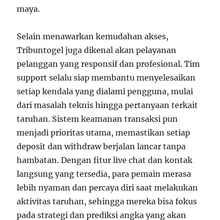
maya.
Selain menawarkan kemudahan akses,
Tribuntogel juga dikenal akan pelayanan
pelanggan yang responsif dan profesional. Tim
support selalu siap membantu menyelesaikan
setiap kendala yang dialami pengguna, mulai
dari masalah teknis hingga pertanyaan terkait
taruhan. Sistem keamanan transaksi pun
menjadi prioritas utama, memastikan setiap
deposit dan withdraw berjalan lancar tanpa
hambatan. Dengan fitur live chat dan kontak
langsung yang tersedia, para pemain merasa
lebih nyaman dan percaya diri saat melakukan
aktivitas taruhan, sehingga mereka bisa fokus
pada strategi dan prediksi angka yang akan