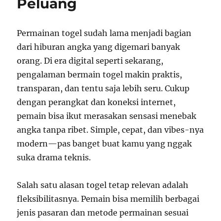
Peluang
Permainan togel sudah lama menjadi bagian
dari hiburan angka yang digemari banyak
orang. Di era digital seperti sekarang,
pengalaman bermain togel makin praktis,
transparan, dan tentu saja lebih seru. Cukup
dengan perangkat dan koneksi internet,
pemain bisa ikut merasakan sensasi menebak
angka tanpa ribet. Simple, cepat, dan vibes-nya
modern—pas banget buat kamu yang nggak
suka drama teknis.
Salah satu alasan togel tetap relevan adalah
fleksibilitasnya. Pemain bisa memilih berbagai
jenis pasaran dan metode permainan sesuai