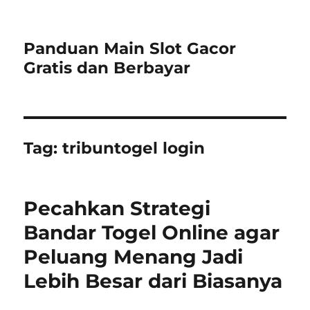
Panduan Main Slot Gacor
Gratis dan Berbayar
Tag:
tribuntogel login
Pecahkan Strategi
Bandar Togel Online agar
Peluang Menang Jadi
Lebih Besar dari Biasanya