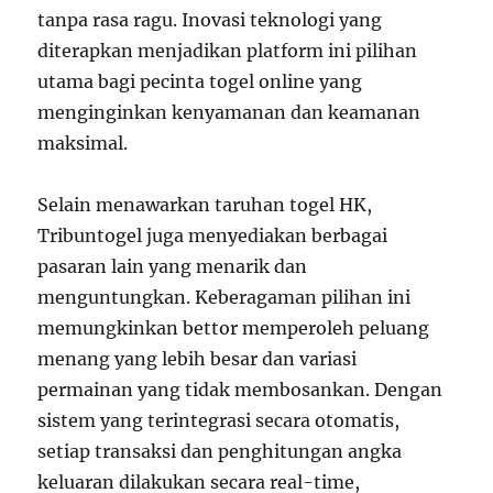
tanpa rasa ragu. Inovasi teknologi yang
diterapkan menjadikan platform ini pilihan
utama bagi pecinta togel online yang
menginginkan kenyamanan dan keamanan
maksimal.
Selain menawarkan taruhan togel HK,
Tribuntogel juga menyediakan berbagai
pasaran lain yang menarik dan
menguntungkan. Keberagaman pilihan ini
memungkinkan bettor memperoleh peluang
menang yang lebih besar dan variasi
permainan yang tidak membosankan. Dengan
sistem yang terintegrasi secara otomatis,
setiap transaksi dan penghitungan angka
keluaran dilakukan secara real-time,