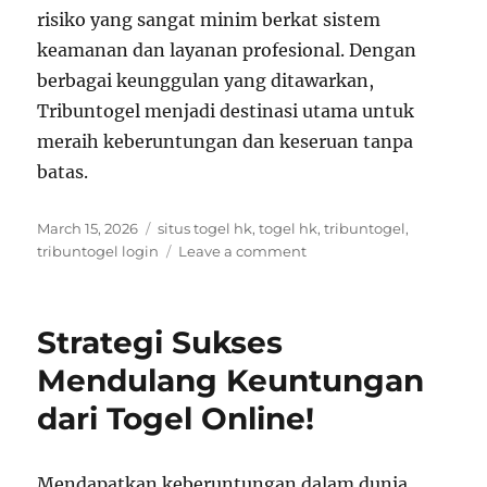
risiko yang sangat minim berkat sistem
keamanan dan layanan profesional. Dengan
berbagai keunggulan yang ditawarkan,
Tribuntogel menjadi destinasi utama untuk
meraih keberuntungan dan keseruan tanpa
batas.
Posted
Tags
March 15, 2026
situs togel hk
,
togel hk
,
tribuntogel
,
on
on
tribuntogel login
Leave a comment
Keuntungan
Fantastis
Bermain
Strategi Sukses
Togel
HK
Mendulang Keuntungan
di
dari Togel Online!
Situs
Togel
HK
Mendapatkan keberuntungan dalam dunia