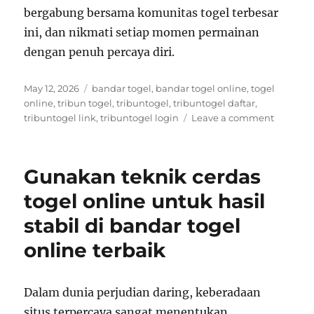
bergabung bersama komunitas togel terbesar
ini, dan nikmati setiap momen permainan
dengan penuh percaya diri.
Posted
Tags
May 12, 2026
bandar togel
,
bandar togel online
,
togel
on
online
,
tribun togel
,
tribuntogel
,
tribuntogel daftar
,
on
tribuntogel link
,
tribuntogel login
Leave a comment
Pecahk
Strategi
Bandar
Gunakan teknik cerdas
Togel
Online
togel online untuk hasil
agar
stabil di bandar togel
Peluang
Menang
online terbaik
Jadi
Lebih
Besar
Dalam dunia perjudian daring, keberadaan
dari
Biasany
situs terpercaya sangat menentukan