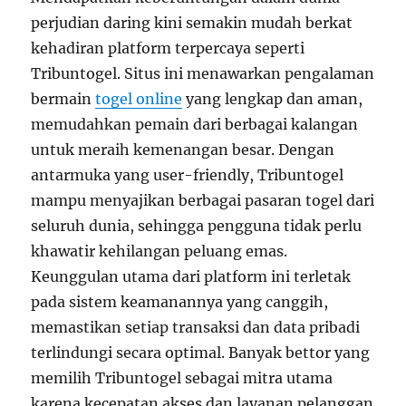
perjudian daring kini semakin mudah berkat
kehadiran platform terpercaya seperti
Tribuntogel. Situs ini menawarkan pengalaman
bermain
togel online
yang lengkap dan aman,
memudahkan pemain dari berbagai kalangan
untuk meraih kemenangan besar. Dengan
antarmuka yang user-friendly, Tribuntogel
mampu menyajikan berbagai pasaran togel dari
seluruh dunia, sehingga pengguna tidak perlu
khawatir kehilangan peluang emas.
Keunggulan utama dari platform ini terletak
pada sistem keamanannya yang canggih,
memastikan setiap transaksi dan data pribadi
terlindungi secara optimal. Banyak bettor yang
memilih Tribuntogel sebagai mitra utama
karena kecepatan akses dan layanan pelanggan