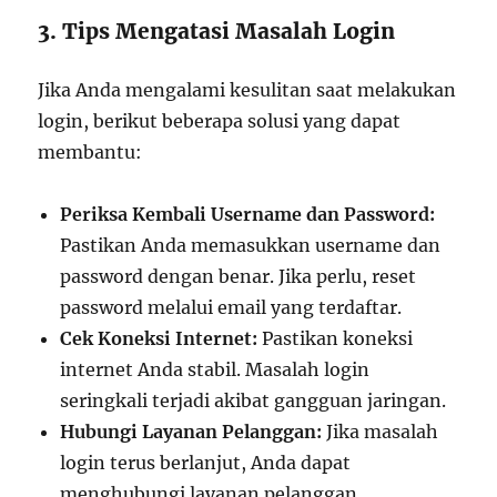
3. Tips Mengatasi Masalah Login
Jika Anda mengalami kesulitan saat melakukan
login, berikut beberapa solusi yang dapat
membantu:
Periksa Kembali Username dan Password:
Pastikan Anda memasukkan username dan
password dengan benar. Jika perlu, reset
password melalui email yang terdaftar.
Cek Koneksi Internet:
Pastikan koneksi
internet Anda stabil. Masalah login
seringkali terjadi akibat gangguan jaringan.
Hubungi Layanan Pelanggan:
Jika masalah
login terus berlanjut, Anda dapat
menghubungi layanan pelanggan