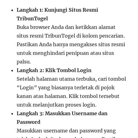
Langkah 1: Kunjungi Situs Resmi
TribunTogel
Buka browser Anda dan ketikkan alamat
situs resmi TribunTogel di kolom pencarian.
Pastikan Anda hanya mengakses situs resmi
untuk menghindari penipuan atau situs
palsu.
Langkah 2: Klik Tombol Login
Setelah halaman utama terbuka, cari tombol
“Login” yang biasanya terletak di pojok
kanan atas halaman. Klik tombol tersebut
untuk melanjutkan proses login.
Langkah 3: Masukkan Username dan
Password
Masukkan username dan password yang