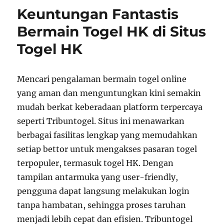
cerdas
Keuntungan Fantastis
togel
online
Bermain Togel HK di Situs
untuk
Togel HK
hasil
stabil
di
bandar
Mencari pengalaman bermain togel online
togel
yang aman dan menguntungkan kini semakin
online
mudah berkat keberadaan platform terpercaya
terbaik
seperti Tribuntogel. Situs ini menawarkan
berbagai fasilitas lengkap yang memudahkan
setiap bettor untuk mengakses pasaran togel
terpopuler, termasuk togel HK. Dengan
tampilan antarmuka yang user-friendly,
pengguna dapat langsung melakukan login
tanpa hambatan, sehingga proses taruhan
menjadi lebih cepat dan efisien. Tribuntogel