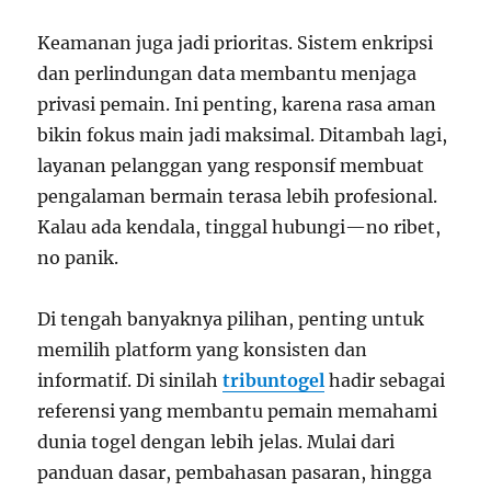
Keamanan juga jadi prioritas. Sistem enkripsi
dan perlindungan data membantu menjaga
privasi pemain. Ini penting, karena rasa aman
bikin fokus main jadi maksimal. Ditambah lagi,
layanan pelanggan yang responsif membuat
pengalaman bermain terasa lebih profesional.
Kalau ada kendala, tinggal hubungi—no ribet,
no panik.
Di tengah banyaknya pilihan, penting untuk
memilih platform yang konsisten dan
informatif. Di sinilah
tribuntogel
hadir sebagai
referensi yang membantu pemain memahami
dunia togel dengan lebih jelas. Mulai dari
panduan dasar, pembahasan pasaran, hingga