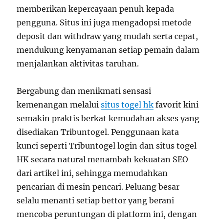
memberikan kepercayaan penuh kepada
pengguna. Situs ini juga mengadopsi metode
deposit dan withdraw yang mudah serta cepat,
mendukung kenyamanan setiap pemain dalam
menjalankan aktivitas taruhan.
Bergabung dan menikmati sensasi
kemenangan melalui
situs togel hk
favorit kini
semakin praktis berkat kemudahan akses yang
disediakan Tribuntogel. Penggunaan kata
kunci seperti Tribuntogel login dan situs togel
HK secara natural menambah kekuatan SEO
dari artikel ini, sehingga memudahkan
pencarian di mesin pencari. Peluang besar
selalu menanti setiap bettor yang berani
mencoba peruntungan di platform ini, dengan