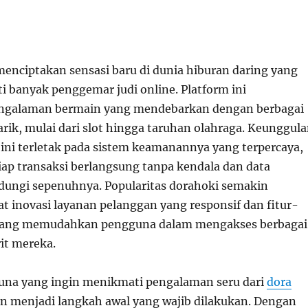
menciptakan sensasi baru di dunia hiburan daring yang
i banyak penggemar judi online. Platform ini
galaman bermain yang mendebarkan dengan berbagai
ik, mulai dari slot hingga taruhan olahraga. Keunggul
 ini terletak pada sistem keamanannya yang terpercaya,
ap transaksi berlangsung tanpa kendala dan data
dungi sepenuhnya. Popularitas dorahoki semakin
t inovasi layanan pelanggan yang responsif dan fitur-
 yang memudahkan pengguna dalam mengakses berbagai
it mereka.
una yang ingin menikmati pengalaman seru dari
dora
gin menjadi langkah awal yang wajib dilakukan. Dengan