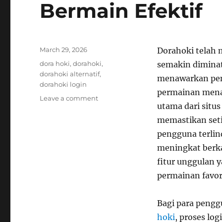
Bermain Efektif
Posted
March 29, 2026
Dorahoki telah 
on
Tags
dora hoki
,
dorahoki
,
semakin diminat
dorahoki alternatif
,
menawarkan pen
dorahoki login
permainan menar
on
Leave a comment
utama dari situs
Maksimalkan
Situs
memastikan seti
Slot
pengguna terlin
dengan
meningkat berka
Pola
Bermain
fitur unggulan
Efektif
permainan favor
Bagi para pengg
hoki
, proses lo