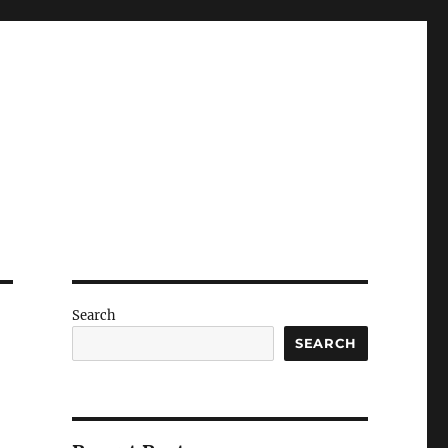
Search
SEARCH