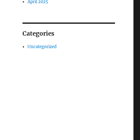
April 2025
Categories
Uncategorized