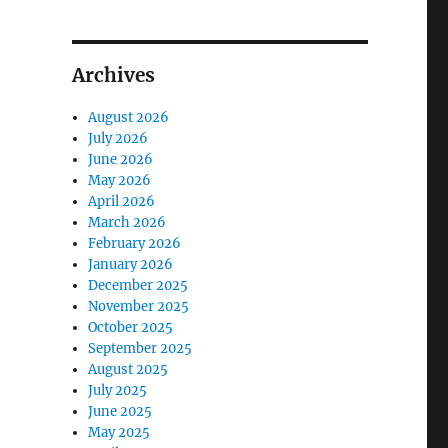
Archives
August 2026
July 2026
June 2026
May 2026
April 2026
March 2026
February 2026
January 2026
December 2025
November 2025
October 2025
September 2025
August 2025
July 2025
June 2025
May 2025