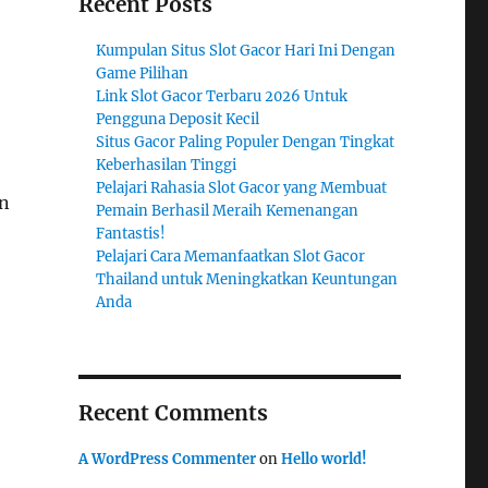
Recent Posts
Kumpulan Situs Slot Gacor Hari Ini Dengan
Game Pilihan
Link Slot Gacor Terbaru 2026 Untuk
Pengguna Deposit Kecil
Situs Gacor Paling Populer Dengan Tingkat
Keberhasilan Tinggi
Pelajari Rahasia Slot Gacor yang Membuat
an
Pemain Berhasil Meraih Kemenangan
Fantastis!
Pelajari Cara Memanfaatkan Slot Gacor
Thailand untuk Meningkatkan Keuntungan
Anda
Recent Comments
A WordPress Commenter
on
Hello world!