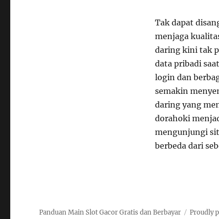
Tak dapat disan
menjaga kualita
daring kini tak 
data pribadi sa
login dan berba
semakin menyena
daring yang men
dorahoki menjad
mengunjungi sit
berbeda dari se
Panduan Main Slot Gacor Gratis dan Berbayar
Proudly 