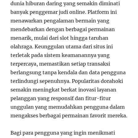
dunia hiburan daring yang semakin diminati
banyak penggemar judi online. Platform ini
menawarkan pengalaman bermain yang
mendebarkan dengan berbagai permainan
menarik, mulai dari slot hingga taruhan
olahraga. Keunggulan utama dari situs ini
terletak pada sistem keamanannya yang
terpercaya, memastikan setiap transaksi
berlangsung tanpa kendala dan data pengguna
terlindungi sepenuhnya. Popularitas dorahoki
semakin meningkat berkat inovasi layanan
pelanggan yang responsif dan fitur-fitur
unggulan yang memudahkan pengguna dalam
mengakses berbagai permainan favorit mereka.
Bagi para pengguna yang ingin menikmati