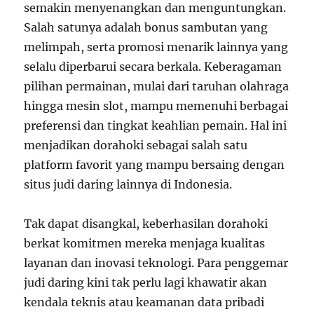
semakin menyenangkan dan menguntungkan.
Salah satunya adalah bonus sambutan yang
melimpah, serta promosi menarik lainnya yang
selalu diperbarui secara berkala. Keberagaman
pilihan permainan, mulai dari taruhan olahraga
hingga mesin slot, mampu memenuhi berbagai
preferensi dan tingkat keahlian pemain. Hal ini
menjadikan dorahoki sebagai salah satu
platform favorit yang mampu bersaing dengan
situs judi daring lainnya di Indonesia.
Tak dapat disangkal, keberhasilan dorahoki
berkat komitmen mereka menjaga kualitas
layanan dan inovasi teknologi. Para penggemar
judi daring kini tak perlu lagi khawatir akan
kendala teknis atau keamanan data pribadi