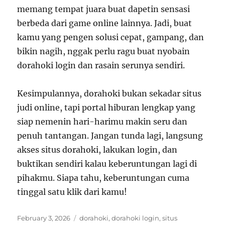
memang tempat juara buat dapetin sensasi
berbeda dari game online lainnya. Jadi, buat
kamu yang pengen solusi cepat, gampang, dan
bikin nagih, nggak perlu ragu buat nyobain
dorahoki login dan rasain serunya sendiri.
Kesimpulannya, dorahoki bukan sekadar situs
judi online, tapi portal hiburan lengkap yang
siap nemenin hari-harimu makin seru dan
penuh tantangan. Jangan tunda lagi, langsung
akses situs dorahoki, lakukan login, dan
buktikan sendiri kalau keberuntungan lagi di
pihakmu. Siapa tahu, keberuntungan cuma
tinggal satu klik dari kamu!
Posted
Tags
February 3, 2026
dorahoki
,
dorahoki login
,
situs