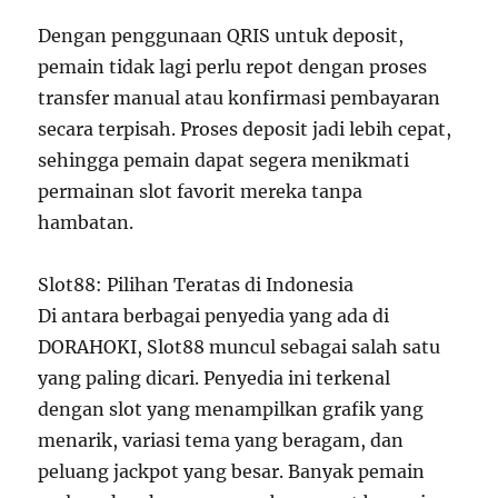
Dengan penggunaan QRIS untuk deposit,
pemain tidak lagi perlu repot dengan proses
transfer manual atau konfirmasi pembayaran
secara terpisah. Proses deposit jadi lebih cepat,
sehingga pemain dapat segera menikmati
permainan slot favorit mereka tanpa
hambatan.
Slot88: Pilihan Teratas di Indonesia
Di antara berbagai penyedia yang ada di
DORAHOKI, Slot88 muncul sebagai salah satu
yang paling dicari. Penyedia ini terkenal
dengan slot yang menampilkan grafik yang
menarik, variasi tema yang beragam, dan
peluang jackpot yang besar. Banyak pemain