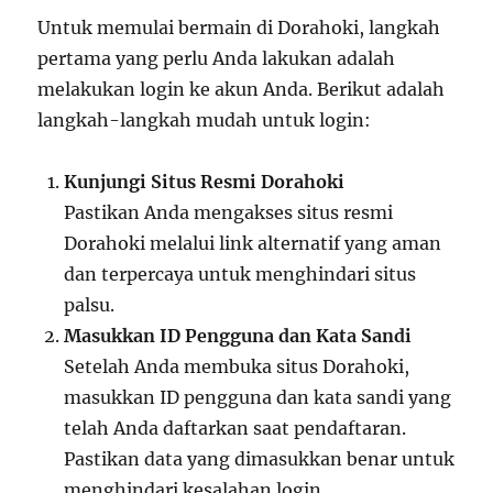
Untuk memulai bermain di Dorahoki, langkah
pertama yang perlu Anda lakukan adalah
melakukan login ke akun Anda. Berikut adalah
langkah-langkah mudah untuk login:
Kunjungi Situs Resmi Dorahoki
Pastikan Anda mengakses situs resmi
Dorahoki melalui link alternatif yang aman
dan terpercaya untuk menghindari situs
palsu.
Masukkan ID Pengguna dan Kata Sandi
Setelah Anda membuka situs Dorahoki,
masukkan ID pengguna dan kata sandi yang
telah Anda daftarkan saat pendaftaran.
Pastikan data yang dimasukkan benar untuk
menghindari kesalahan login.