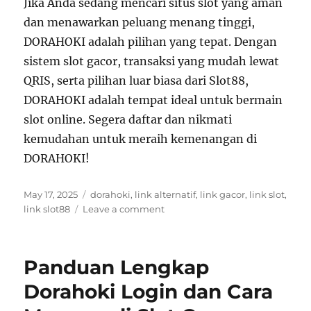
Jika Anda sedang mencari situs slot yang aman
dan menawarkan peluang menang tinggi,
DORAHOKI adalah pilihan yang tepat. Dengan
sistem slot gacor, transaksi yang mudah lewat
QRIS, serta pilihan luar biasa dari Slot88,
DORAHOKI adalah tempat ideal untuk bermain
slot online. Segera daftar dan nikmati
kemudahan untuk meraih kemenangan di
DORAHOKI!
Posted
Tags
May 17, 2025
dorahoki
,
link alternatif
,
link gacor
,
link slot
,
on
on
link slot88
Leave a comment
Slot88
Paling
Update
Panduan Lengkap
Ada
di
Dorahoki Login dan Cara
DORAHOKI