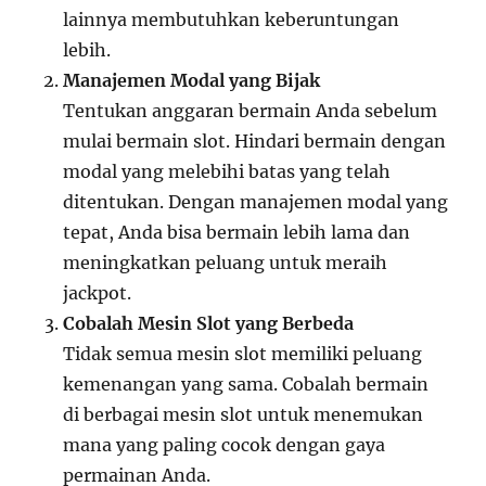
lainnya membutuhkan keberuntungan
lebih.
Manajemen Modal yang Bijak
Tentukan anggaran bermain Anda sebelum
mulai bermain slot. Hindari bermain dengan
modal yang melebihi batas yang telah
ditentukan. Dengan manajemen modal yang
tepat, Anda bisa bermain lebih lama dan
meningkatkan peluang untuk meraih
jackpot.
Cobalah Mesin Slot yang Berbeda
Tidak semua mesin slot memiliki peluang
kemenangan yang sama. Cobalah bermain
di berbagai mesin slot untuk menemukan
mana yang paling cocok dengan gaya
permainan Anda.