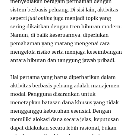
menyediakan beragam permainan dengan
sistem berbasis peluang. Di sisi lain, aktivitas
seperti
judi online
juga menjadi topik yang
sering dikaitkan dengan tren hiburan modern.
Namun, di balik keseruannya, diperlukan
pemahaman yang matang mengenai cara
mengelola risiko serta menjaga keseimbangan
antara hiburan dan tanggung jawab pribadi.
Hal pertama yang harus diperhatikan dalam
aktivitas berbasis peluang adalah manajemen
modal. Pengguna disarankan untuk
menetapkan batasan dana khusus yang tidak
mengganggu kebutuhan esensial. Dengan
memiliki alokasi dana secara jelas, keputusan
dapat dilakukan secara lebih rasional, bukan