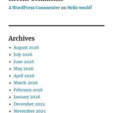
A WordPress Commenter
on
Hello world!
Archives
August 2026
July 2026
June 2026
May 2026
April 2026
March 2026
February 2026
January 2026
December 2025
November 2025