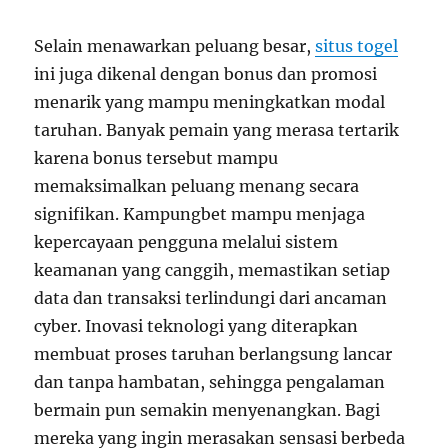
Selain menawarkan peluang besar,
situs togel
ini juga dikenal dengan bonus dan promosi
menarik yang mampu meningkatkan modal
taruhan. Banyak pemain yang merasa tertarik
karena bonus tersebut mampu
memaksimalkan peluang menang secara
signifikan. Kampungbet mampu menjaga
kepercayaan pengguna melalui sistem
keamanan yang canggih, memastikan setiap
data dan transaksi terlindungi dari ancaman
cyber. Inovasi teknologi yang diterapkan
membuat proses taruhan berlangsung lancar
dan tanpa hambatan, sehingga pengalaman
bermain pun semakin menyenangkan. Bagi
mereka yang ingin merasakan sensasi berbeda