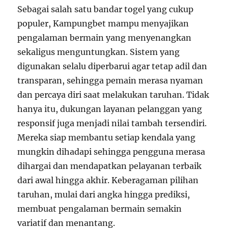
Sebagai salah satu bandar togel yang cukup
populer, Kampungbet mampu menyajikan
pengalaman bermain yang menyenangkan
sekaligus menguntungkan. Sistem yang
digunakan selalu diperbarui agar tetap adil dan
transparan, sehingga pemain merasa nyaman
dan percaya diri saat melakukan taruhan. Tidak
hanya itu, dukungan layanan pelanggan yang
responsif juga menjadi nilai tambah tersendiri.
Mereka siap membantu setiap kendala yang
mungkin dihadapi sehingga pengguna merasa
dihargai dan mendapatkan pelayanan terbaik
dari awal hingga akhir. Keberagaman pilihan
taruhan, mulai dari angka hingga prediksi,
membuat pengalaman bermain semakin
variatif dan menantang.