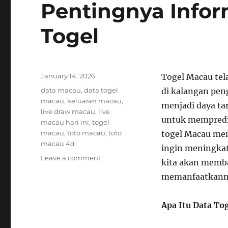
Pentingnya Infor
Togel
Posted
January 14, 2026
Togel Macau tel
on
Tags
data macau
,
data togel
di kalangan peng
macau
,
keluaran macau
,
menjadi daya ta
live draw macau
,
live
untuk mempredik
macau hari ini
,
togel
macau
,
toto macau
,
toto
togel Macau mem
macau 4d
ingin meningkat
on
Leave a comment
kita akan memba
Data
memanfaatkanny
Togel
Macau:
Memahami
Apa Itu Data To
Pentingnya
Informasi