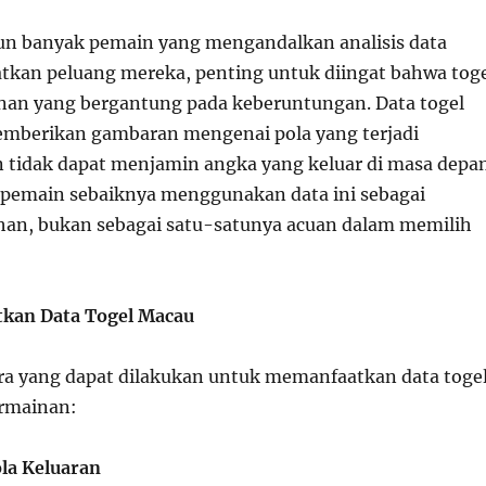
n banyak pemain yang mengandalkan analisis data
kan peluang mereka, penting untuk diingat bahwa tog
nan yang bergantung pada keberuntungan. Data togel
mberikan gambaran mengenai pola yang terjadi
 tidak dapat menjamin angka yang keluar di masa depan
, pemain sebaiknya menggunakan data ini sebagai
han, bukan sebagai satu-satunya acuan dalam memilih
kan Data Togel Macau
ra yang dapat dilakukan untuk memanfaatkan data toge
rmainan:
la Keluaran