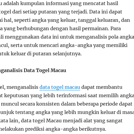
u adalah kumpulan informasi yang mencatat hasil
ogel dari setiap putaran yang terjadi. Data ini dapat
i hal, seperti angka yang keluar, tanggal keluaran, dan
ya yang berhubungan dengan hasil permainan. Para
li menggunakan data ini untuk menganalisis pola angk
cul, serta untuk mencari angka-angka yang memiliki
tuk keluar di putaran selanjutnya.
ganalisis Data Togel Macau
el, menganalisis
data togel macau
dapat membantu
keputusan yang lebih terinformasi saat memilih angka
 muncul secara konsisten dalam beberapa periode dapat
njuk tentang angka yang lebih mungkin keluar di mas
ata lain, data togel Macau menjadi alat yang sangat
elakukan prediksi angka-angka berikutnya.