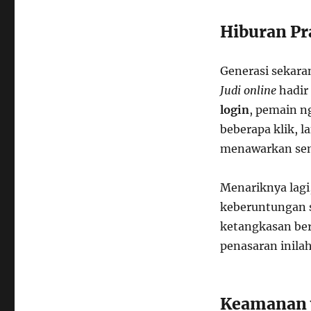
Hiburan Pr
Generasi sekara
Judi online
hadir 
login
, pemain n
beberapa klik, 
menawarkan sens
Menariknya lagi
keberuntungan s
ketangkasan ber
penasaran inila
Keamanan y