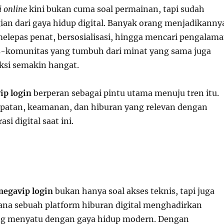
i online
kini bukan cuma soal permainan, tapi sudah
gian dari gaya hidup digital. Banyak orang menjadikanny
melepas penat, bersosialisasi, hingga mencari pengalam
s-komunitas yang tumbuh dari minat yang sama juga
ksi semakin hangat.
ip login
berperan sebagai pintu utama menuju tren itu.
epatan, keamanan, dan hiburan yang relevan dengan
si digital saat ini.
egavip login
bukan hanya soal akses teknis, tapi juga
na sebuah platform hiburan digital menghadirkan
g menyatu dengan gaya hidup modern. Dengan