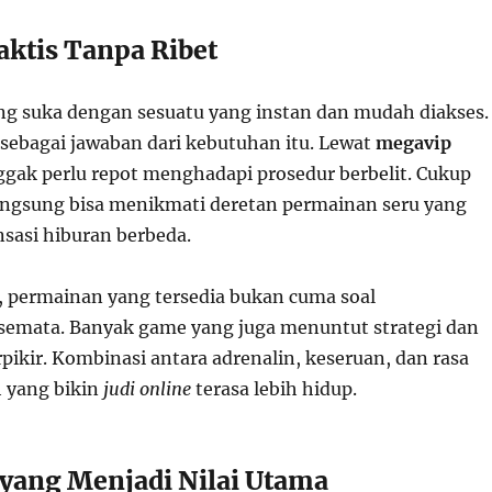
aktis Tanpa Ribet
ng suka dengan sesuatu yang instan dan mudah diakses.
sebagai jawaban dari kebutuhan itu. Lewat
megavip
ggak perlu repot menghadapi prosedur berbelit. Cukup
langsung bisa menikmati deretan permainan seru yang
asi hiburan berbeda.
, permainan yang tersedia bukan cuma soal
emata. Banyak game yang juga menuntut strategi dan
pikir. Kombinasi antara adrenalin, keseruan, dan rasa
h yang bikin
judi online
terasa lebih hidup.
ang Menjadi Nilai Utama