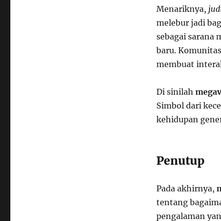
Menariknya,
jud
melebur jadi ba
sebagai sarana 
baru. Komunita
membuat intera
Di sinilah
megav
Simbol dari kec
kehidupan genera
Penutup
Pada akhirnya,
m
tentang bagaima
pengalaman yan