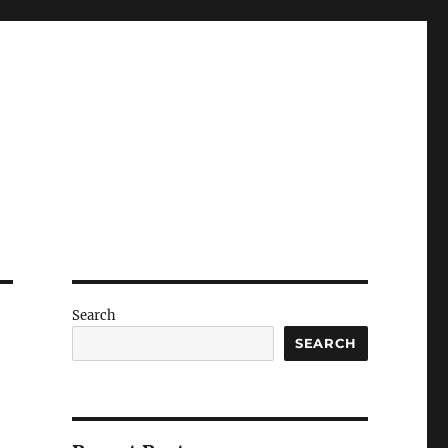
Search
SEARCH