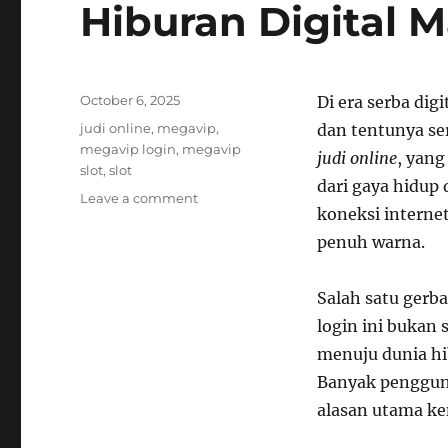
Hiburan Digital M
Posted
October 6, 2025
Di era serba digi
on
Tags
judi online
,
megavip
,
dan tentunya se
megavip login
,
megavip
judi online
, yang
slot
,
slot
dari gaya hidup
on
Leave a comment
koneksi interne
Sentuhan
Modern
penuh warna.
di
Balik
Salah satu gerb
Pintu
Hiburan
login ini bukan 
Digital
menuju dunia hi
Masa
Banyak penggun
Kini
alasan utama ken