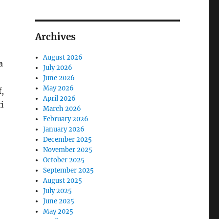
Archives
August 2026
a
July 2026
June 2026
May 2026
,
April 2026
i
March 2026
February 2026
January 2026
December 2025
November 2025
October 2025
September 2025
August 2025
July 2025
June 2025
May 2025