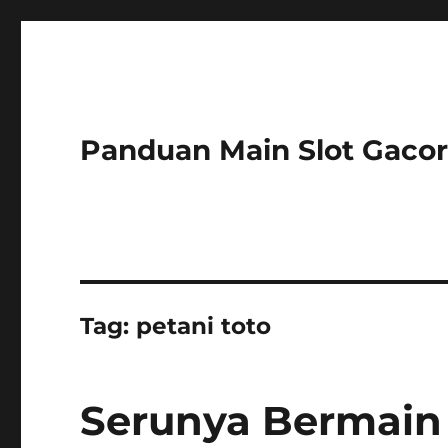
Panduan Main Slot Gacor
Tag:
petani toto
Serunya Bermain T