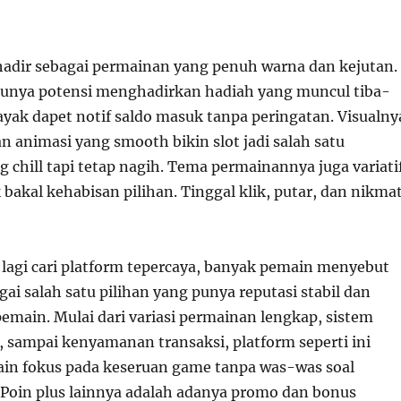
ot hadir sebagai permainan yang penuh warna dan kejutan.
punya potensi menghadirkan hadiah yang muncul tiba-
yak dapet notif saldo masuk tanpa peringatan. Visualny
 animasi yang smooth bikin slot jadi salah satu
 chill tapi tetap nagih. Tema permainannya juga variatif
bakal kehabisan pilihan. Tinggal klik, putar, dan nikmat
lagi cari platform tepercaya, banyak pemain menyebut
ai salah satu pilihan yang punya reputasi stabil dan
emain. Mulai dari variasi permainan lengkap, sistem
 sampai kenyamanan transaksi, platform seperti ini
n fokus pada keseruan game tanpa was-was soal
Poin plus lainnya adalah adanya promo dan bonus