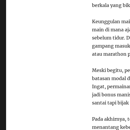
berkala yang b
Keunggulan main 
main di mana aj
sebelum tidur. 
gampang masuk k
atau marathon p
Meski begitu, p
batasan modal d
Ingat, permainan
jadi bonus manis
santai tapi bija
Pada akhirnya, 
menantang keber