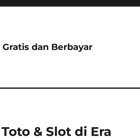
 Gratis dan Berbayar
oto & Slot di Era