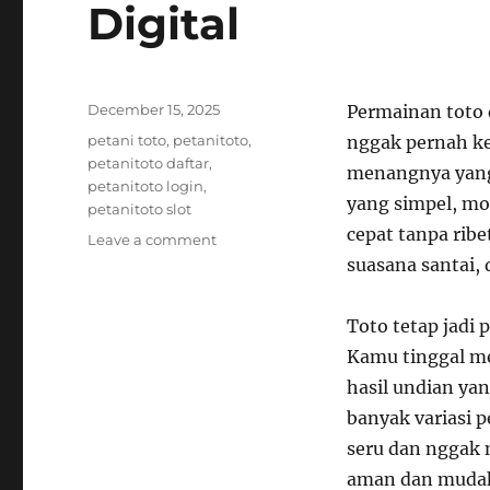
Digital
Posted
December 15, 2025
Permainan toto 
on
Tags
petani toto
,
petanitoto
,
nggak pernah k
petanitoto daftar
,
menangnya yang 
petanitoto login
,
yang simpel, mo
petanitoto slot
cepat tanpa rib
on
Leave a comment
Serunya
suasana santai, 
Bermain
Toto
Toto tetap jadi
&
Slot
Kamu tinggal m
di
hasil undian yan
Era
banyak variasi 
Digital
seru dan nggak 
aman dan mudah 