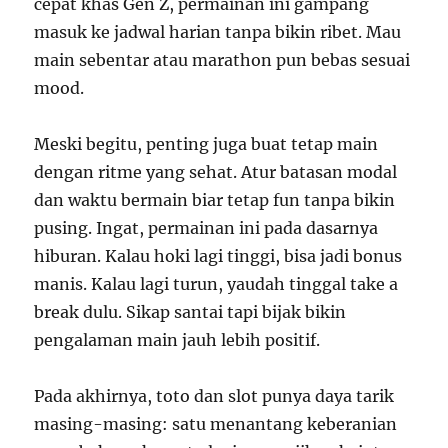
cepat khas Gen Z, permainan ini gampang
masuk ke jadwal harian tanpa bikin ribet. Mau
main sebentar atau marathon pun bebas sesuai
mood.
Meski begitu, penting juga buat tetap main
dengan ritme yang sehat. Atur batasan modal
dan waktu bermain biar tetap fun tanpa bikin
pusing. Ingat, permainan ini pada dasarnya
hiburan. Kalau hoki lagi tinggi, bisa jadi bonus
manis. Kalau lagi turun, yaudah tinggal take a
break dulu. Sikap santai tapi bijak bikin
pengalaman main jauh lebih positif.
Pada akhirnya, toto dan slot punya daya tarik
masing-masing: satu menantang keberanian