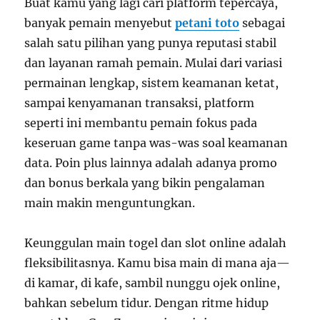
Buat kamu yang lagi cari platform tepercaya,
banyak pemain menyebut
petani toto
sebagai
salah satu pilihan yang punya reputasi stabil
dan layanan ramah pemain. Mulai dari variasi
permainan lengkap, sistem keamanan ketat,
sampai kenyamanan transaksi, platform
seperti ini membantu pemain fokus pada
keseruan game tanpa was-was soal keamanan
data. Poin plus lainnya adalah adanya promo
dan bonus berkala yang bikin pengalaman
main makin menguntungkan.
Keunggulan main togel dan slot online adalah
fleksibilitasnya. Kamu bisa main di mana aja—
di kamar, di kafe, sambil nunggu ojek online,
bahkan sebelum tidur. Dengan ritme hidup