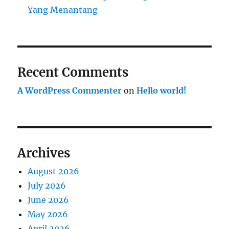
Yang Menantang
Recent Comments
A WordPress Commenter
on
Hello world!
Archives
August 2026
July 2026
June 2026
May 2026
April 2026