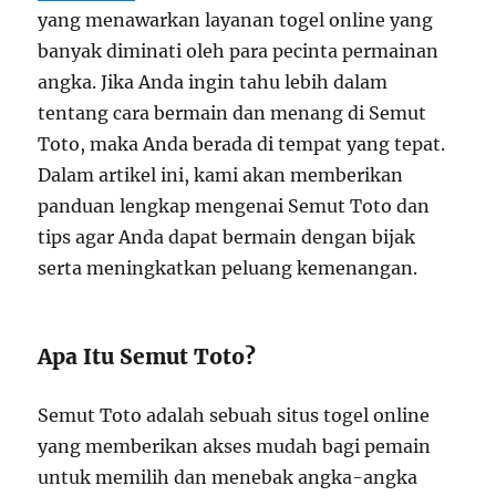
yang menawarkan layanan togel online yang
banyak diminati oleh para pecinta permainan
angka. Jika Anda ingin tahu lebih dalam
tentang cara bermain dan menang di Semut
Toto, maka Anda berada di tempat yang tepat.
Dalam artikel ini, kami akan memberikan
panduan lengkap mengenai Semut Toto dan
tips agar Anda dapat bermain dengan bijak
serta meningkatkan peluang kemenangan.
Apa Itu Semut Toto?
Semut Toto adalah sebuah situs togel online
yang memberikan akses mudah bagi pemain
untuk memilih dan menebak angka-angka