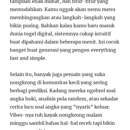
tampilan enak dilihat, dan fitur-fitur yang
memudahkan. Kamu nggak akan nemu menu
membingungkan atau langkah-langkah yang
bikin pusing. Bahkan kalau kamu baru masuk
dunia togel digital, sistemnya cukup intuitif
buat dipahami dalam beberapa menit. Ini cocok
banget buat generasi yang pengen everything
fast and simple.
Selain itu, banyak juga pemain yang suka
nongkrong di komunitas kecil yang sering
berbagi prediksi. Kadang mereka ngobrol soal
angka hoki, analisis pola random, atau sekadar
cerita lucu soal angka yang “nyaris” keluar.
Vibes-nya tuh kayak nongkrong malam
minggu sambil bahas hal-hal receh tapi bikin