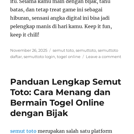
itu. Selama kamu main dengan bijak, tahu
batas, dan tetap treat game ini sebagai
hiburan, sensasi angka digital ini bisa jadi
pelengkap manis di hari kamu. Keep it fun,
keep it chill!
Posted
Tags
November 26, 2025
semut toto
,
semuttoto
,
semuttoto
on
on
daftar
,
semuttoto login
,
togel online
Leave a comment
Sensas
Angka
Digita
Panduan Lengkap Semut
yang
Bikin
Toto: Cara Menang dan
Ketag
Bermain Togel Online
Santai
dengan Bijak
semut toto
merupakan salah satu platform