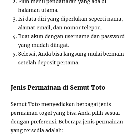
Pilih menu pendaftaran yang ada di
halaman utama.
Isi data diri yang diperlukan seperti nama,
alamat email, dan nomor telepon.
Buat akun dengan username dan password
yang mudah diingat.
Selesai, Anda bisa langsung mulai bermain
setelah deposit pertama.
Jenis Permainan di Semut Toto
Semut Toto menyediakan berbagai jenis
permainan togel yang bisa Anda pilih sesuai
dengan preferensi. Beberapa jenis permainan
yang tersedia adalah: