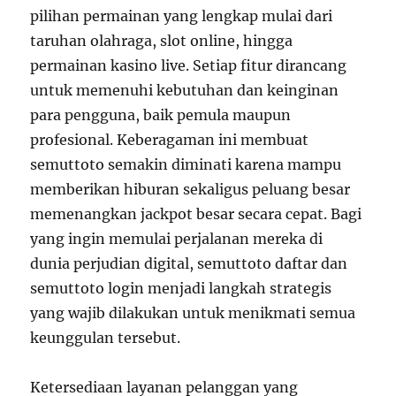
pilihan permainan yang lengkap mulai dari
taruhan olahraga, slot online, hingga
permainan kasino live. Setiap fitur dirancang
untuk memenuhi kebutuhan dan keinginan
para pengguna, baik pemula maupun
profesional. Keberagaman ini membuat
semuttoto semakin diminati karena mampu
memberikan hiburan sekaligus peluang besar
memenangkan jackpot besar secara cepat. Bagi
yang ingin memulai perjalanan mereka di
dunia perjudian digital, semuttoto daftar dan
semuttoto login menjadi langkah strategis
yang wajib dilakukan untuk menikmati semua
keunggulan tersebut.
Ketersediaan layanan pelanggan yang