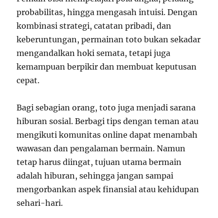
probabilitas, hingga mengasah intuisi. Dengan
kombinasi strategi, catatan pribadi, dan
keberuntungan, permainan toto bukan sekadar
mengandalkan hoki semata, tetapi juga
kemampuan berpikir dan membuat keputusan
cepat.
Bagi sebagian orang, toto juga menjadi sarana
hiburan sosial. Berbagi tips dengan teman atau
mengikuti komunitas online dapat menambah
wawasan dan pengalaman bermain. Namun
tetap harus diingat, tujuan utama bermain
adalah hiburan, sehingga jangan sampai
mengorbankan aspek finansial atau kehidupan
sehari-hari.