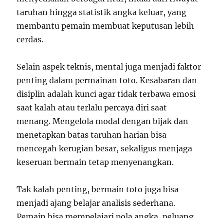
taruhan hingga statistik angka keluar, yang
membantu pemain membuat keputusan lebih
cerdas.
Selain aspek teknis, mental juga menjadi faktor
penting dalam permainan toto. Kesabaran dan
disiplin adalah kunci agar tidak terbawa emosi
saat kalah atau terlalu percaya diri saat
menang. Mengelola modal dengan bijak dan
menetapkan batas taruhan harian bisa
mencegah kerugian besar, sekaligus menjaga
keseruan bermain tetap menyenangkan.
Tak kalah penting, bermain toto juga bisa
menjadi ajang belajar analisis sederhana.
Pemain bisa mempelajari pola angka, peluang