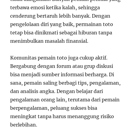
terbawa emosi ketika kalah, sehingga
cenderung bertaruh lebih banyak. Dengan
pengelolaan diri yang baik, permainan toto
tetap bisa dinikmati sebagai hiburan tanpa
menimbulkan masalah finansial.
Komunitas pemain toto juga cukup aktif.
Bergabung dengan forum atau grup diskusi
bisa menjadi sumber informasi berharga. Di
sana, pemain saling berbagi tips, pengalaman,
dan analisis angka. Dengan belajar dari
pengalaman orang lain, terutama dari pemain
berpengalaman, peluang sukses bisa
meningkat tanpa harus menanggung risiko
berlebihan.