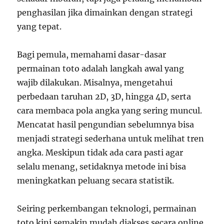
penghasilan jika dimainkan dengan strategi
yang tepat.
Bagi pemula, memahami dasar-dasar
permainan toto adalah langkah awal yang
wajib dilakukan. Misalnya, mengetahui
perbedaan taruhan 2D, 3D, hingga 4D, serta
cara membaca pola angka yang sering muncul.
Mencatat hasil pengundian sebelumnya bisa
menjadi strategi sederhana untuk melihat tren
angka. Meskipun tidak ada cara pasti agar
selalu menang, setidaknya metode ini bisa
meningkatkan peluang secara statistik.
Seiring perkembangan teknologi, permainan
toto kini semakin mudah diakses secara online.