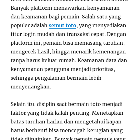
Banyak platform menawarkan kenyamanan
dan keamanan bagi pemain. Salah satu yang
populer adalah
semut toto
, yang menyediakan
fitur login mudah dan transaksi cepat. Dengan
platform ini, pemain bisa memasang taruhan,
mengecek hasil, hingga menarik kemenangan
tanpa harus keluar rumah. Keamanan data dan
kenyamanan pengguna menjadi prioritas,
sehingga pengalaman bermain lebih
menyenangkan.
Selain itu, disiplin saat bermain toto menjadi
faktor yang tidak kalah penting. Menetapkan
batas taruhan harian dan mengetahui kapan
harus berhenti bisa mencegah kerugian yang
tidak diinginkan. Banyak pemain pemula yang