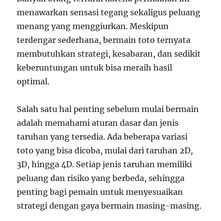
menawarkan sensasi tegang sekaligus peluang
menang yang menggiurkan. Meskipun
terdengar sederhana, bermain toto ternyata
membutuhkan strategi, kesabaran, dan sedikit
keberuntungan untuk bisa meraih hasil
optimal.
Salah satu hal penting sebelum mulai bermain
adalah memahami aturan dasar dan jenis
taruhan yang tersedia. Ada beberapa variasi
toto yang bisa dicoba, mulai dari taruhan 2D,
3D, hingga 4D. Setiap jenis taruhan memiliki
peluang dan risiko yang berbeda, sehingga
penting bagi pemain untuk menyesuaikan
strategi dengan gaya bermain masing-masing.