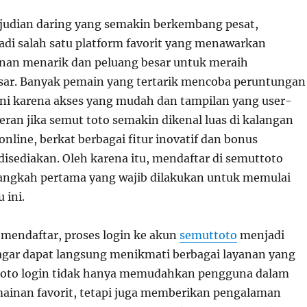
judian daring yang semakin berkembang pesat,
di salah satu platform favorit yang menawarkan
nan menarik dan peluang besar untuk meraih
ar. Banyak pemain yang tertarik mencoba peruntungan
 ini karena akses yang mudah dan tampilan yang user-
heran jika semut toto semakin dikenal luas di kalangan
nline, berkat berbagai fitur inovatif dan bonus
isediakan. Oleh karena itu, mendaftar di semuttoto
langkah pertama yang wajib dilakukan untuk memulai
 ini.
 mendaftar, proses login ke akun
semuttoto
menjadi
agar dapat langsung menikmati berbagai layanan yang
ttoto login tidak hanya memudahkan pengguna dalam
inan favorit, tetapi juga memberikan pengalaman