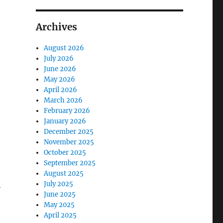
Archives
August 2026
July 2026
June 2026
May 2026
April 2026
March 2026
February 2026
January 2026
December 2025
November 2025
October 2025
September 2025
August 2025
h
July 2025
June 2025
May 2025
April 2025