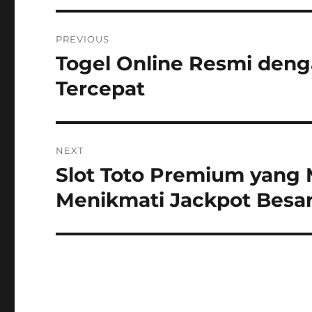
Post
PREVIOUS
navigation
Togel Online Resmi denga
Previous
post:
Tercepat
NEXT
Slot Toto Premium yang
Next
post:
Menikmati Jackpot Besa