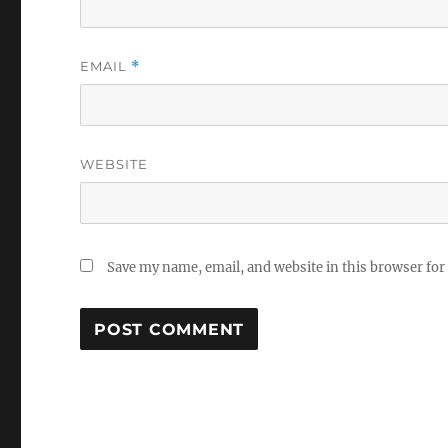
EMAIL
*
WEBSITE
Save my name, email, and website in this browser for