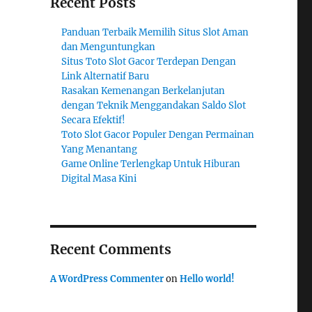
Recent Posts
Panduan Terbaik Memilih Situs Slot Aman
dan Menguntungkan
Situs Toto Slot Gacor Terdepan Dengan
Link Alternatif Baru
Rasakan Kemenangan Berkelanjutan
dengan Teknik Menggandakan Saldo Slot
Secara Efektif!
Toto Slot Gacor Populer Dengan Permainan
Yang Menantang
Game Online Terlengkap Untuk Hiburan
Digital Masa Kini
Recent Comments
A WordPress Commenter
on
Hello world!