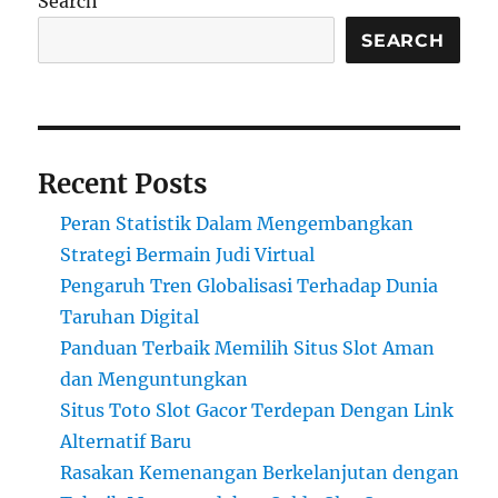
Search
Memilih
Slot
SEARCH
Online
Recent Posts
Peran Statistik Dalam Mengembangkan
Strategi Bermain Judi Virtual
Pengaruh Tren Globalisasi Terhadap Dunia
Taruhan Digital
Panduan Terbaik Memilih Situs Slot Aman
dan Menguntungkan
Situs Toto Slot Gacor Terdepan Dengan Link
Alternatif Baru
Rasakan Kemenangan Berkelanjutan dengan