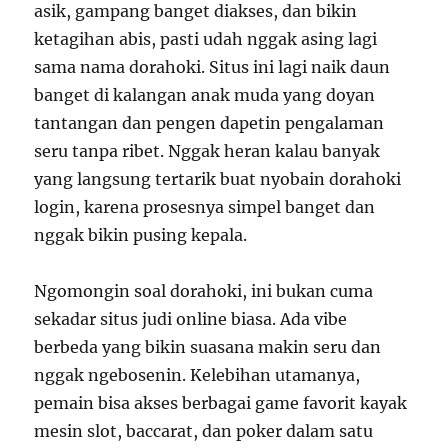
asik, gampang banget diakses, dan bikin
ketagihan abis, pasti udah nggak asing lagi
sama nama dorahoki. Situs ini lagi naik daun
banget di kalangan anak muda yang doyan
tantangan dan pengen dapetin pengalaman
seru tanpa ribet. Nggak heran kalau banyak
yang langsung tertarik buat nyobain dorahoki
login, karena prosesnya simpel banget dan
nggak bikin pusing kepala.
Ngomongin soal dorahoki, ini bukan cuma
sekadar situs judi online biasa. Ada vibe
berbeda yang bikin suasana makin seru dan
nggak ngebosenin. Kelebihan utamanya,
pemain bisa akses berbagai game favorit kayak
mesin slot, baccarat, dan poker dalam satu