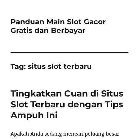
Panduan Main Slot Gacor
Gratis dan Berbayar
Tag:
situs slot terbaru
Tingkatkan Cuan di Situs
Slot Terbaru dengan Tips
Ampuh Ini
Apakah Anda sedang mencari peluang besar