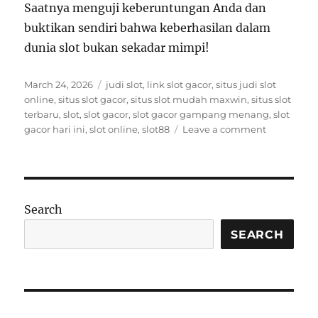
Saatnya menguji keberuntungan Anda dan
buktikan sendiri bahwa keberhasilan dalam
dunia slot bukan sekadar mimpi!
Posted
Tags
March 24, 2026
judi slot
,
link slot gacor
,
situs judi slot
on
online
,
situs slot gacor
,
situs slot mudah maxwin
,
situs slot
terbaru
,
slot
,
slot gacor
,
slot gacor gampang menang
,
slot
on
gacor hari ini
,
slot online
,
slot88
Leave a comment
Tingkatka
Cuan
di
Situs
Slot
Search
Terbaru
dengan
SEARCH
Tips
Ampuh
Ini