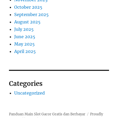
October 2025
September 2025
August 2025
July 2025
June 2025
May 2025
April 2025
Categories
Uncategorized
Panduan Main Slot Gacor Gratis dan Berbayar
Proudly