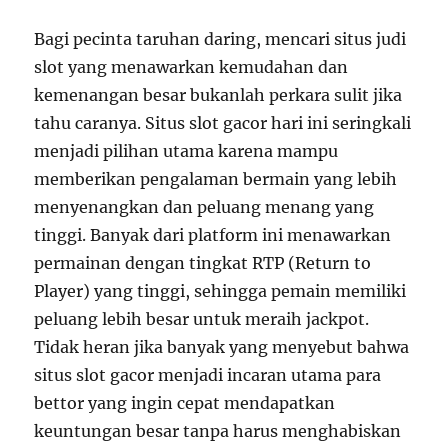
Bagi pecinta taruhan daring, mencari situs judi
slot yang menawarkan kemudahan dan
kemenangan besar bukanlah perkara sulit jika
tahu caranya. Situs slot gacor hari ini seringkali
menjadi pilihan utama karena mampu
memberikan pengalaman bermain yang lebih
menyenangkan dan peluang menang yang
tinggi. Banyak dari platform ini menawarkan
permainan dengan tingkat RTP (Return to
Player) yang tinggi, sehingga pemain memiliki
peluang lebih besar untuk meraih jackpot.
Tidak heran jika banyak yang menyebut bahwa
situs slot gacor menjadi incaran utama para
bettor yang ingin cepat mendapatkan
keuntungan besar tanpa harus menghabiskan