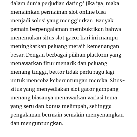
dalam dunia perjudian daring? Jika iya, maka
memainkan permainan slot online bisa
menjadi solusi yang menggiurkan. Banyak
pemain berpengalaman membuktikan bahwa
menemukan situs slot gacor hari ini mampu
meningkatkan peluang meraih kemenangan
besar. Dengan berbagai pilihan platform yang
menawarkan fitur menarik dan peluang
menang tinggi, bettor tidak perlu ragu lagi
untuk mencoba keberuntungan mereka. Situs-
situs yang menyediakan slot gacor gampang
menang biasanya menawarkan variasi tema
yang seru dan bonus melimpah, sehingga
pengalaman bermain semakin menyenangkan
dan menguntungkan.