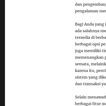
Bonus
dan pengembang
yang
pengalaman men
Adil
Bagi Anda yang 
ada salahnya me
tersedia di berb
berbagai opsi p
juga memiliki t
memenangkan pe
semata, melaink
karena itu, pen
sistem yang di
dan transaksi y
Selain menawark
berbagai fitur 