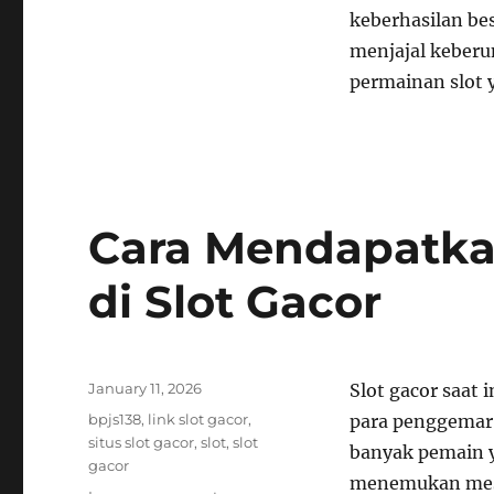
keberhasilan be
menjajal keberu
permainan slot 
Cara Mendapatkan
di Slot Gacor
Posted
January 11, 2026
Slot gacor saat 
on
Tags
bpjs138
,
link slot gacor
,
para penggemar 
situs slot gacor
,
slot
,
slot
banyak pemain y
gacor
menemukan mesin