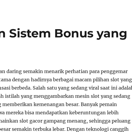
n Sistem Bonus yang
an daring semakin menarik perhatian para penggemar
rutama dengan hadirnya berbagai macam pilihan slot yang
si berbeda. Salah satu yang sedang viral saat ini adala
uah istilah yang menggambarkan mesin slot yang sedang
ng memberikan kemenangan besar. Banyak pemain
a mereka bisa mendapatkan keberuntungan lebih
ainkan slot gacor gampang menang, sehingga peluang
besar semakin terbuka lebar. Dengan teknologi canggih