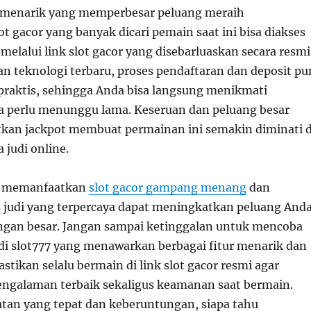
 menarik yang memperbesar peluang meraih
 gacor yang banyak dicari pemain saat ini bisa diakses
melalui link slot gacor yang disebarluaskan secara resmi
 teknologi terbaru, proses pendaftaran dan deposit pu
praktis, sehingga Anda bisa langsung menikmati
 perlu menunggu lama. Keseruan dan peluang besar
kan jackpot membuat permainan ini semakin diminati d
 judi online.
, memanfaatkan
slot gacor gampang menang
dan
 judi yang terpercaya dapat meningkatkan peluang And
gan besar. Jangan sampai ketinggalan untuk mencoba
i slot777 yang menawarkan berbagai fitur menarik dan
astikan selalu bermain di link slot gacor resmi agar
ngalaman terbaik sekaligus keamanan saat bermain.
an yang tepat dan keberuntungan, siapa tahu