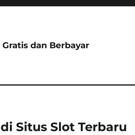
 Gratis dan Berbayar
i Situs Slot Terbaru