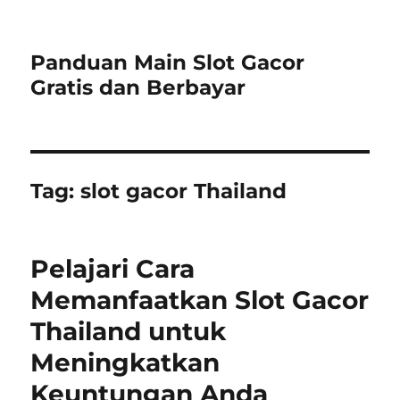
Panduan Main Slot Gacor
Gratis dan Berbayar
Tag:
slot gacor Thailand
Pelajari Cara
Memanfaatkan Slot Gacor
Thailand untuk
Meningkatkan
Keuntungan Anda