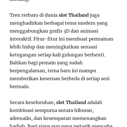
Tren terbaru di dunia
slot Thailand
juga
menghadirkan berbagai tema modern yang
menggabungkan grafis 3D dan animasi
interaktif. Fitur-fitur ini membuat permainan
lebih hidup dan meningkatkan sensasi
ketegangan setiap kali gulungan berhenti.
Bahkan bagi pemain yang sudah
berpengalaman, tema baru ini mampu
memberikan keseruan berbeda di setiap sesi
bermain.
Secara keseluruhan,
slot Thailand
adalah
kombinasi sempurna antara hiburan,
adrenalin, dan kesempatan memenangkan
hadiah. Bagi siapa pun yang tertarik mencoba