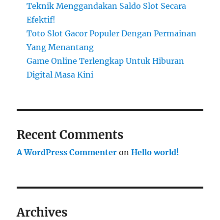
Teknik Menggandakan Saldo Slot Secara
Efektif!
Toto Slot Gacor Populer Dengan Permainan
Yang Menantang
Game Online Terlengkap Untuk Hiburan
Digital Masa Kini
Recent Comments
A WordPress Commenter
on
Hello world!
Archives