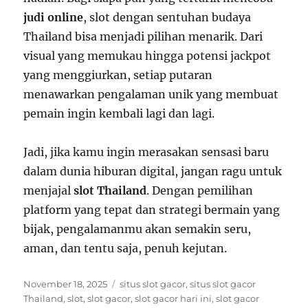
judi online
, slot dengan sentuhan budaya
Thailand bisa menjadi pilihan menarik. Dari
visual yang memukau hingga potensi jackpot
yang menggiurkan, setiap putaran
menawarkan pengalaman unik yang membuat
pemain ingin kembali lagi dan lagi.
Jadi, jika kamu ingin merasakan sensasi baru
dalam dunia hiburan digital, jangan ragu untuk
menjajal
slot Thailand
. Dengan pemilihan
platform yang tepat dan strategi bermain yang
bijak, pengalamanmu akan semakin seru,
aman, dan tentu saja, penuh kejutan.
Posted
Tags
November 18, 2025
situs slot gacor
,
situs slot gacor
on
Thailand
,
slot
,
slot gacor
,
slot gacor hari ini
,
slot gacor