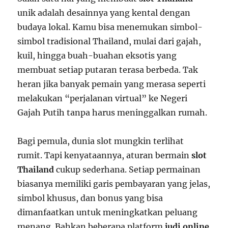
unik adalah desainnya yang kental dengan
budaya lokal. Kamu bisa menemukan simbol-
simbol tradisional Thailand, mulai dari gajah,
kuil, hingga buah-buahan eksotis yang
membuat setiap putaran terasa berbeda. Tak
heran jika banyak pemain yang merasa seperti
melakukan “perjalanan virtual” ke Negeri
Gajah Putih tanpa harus meninggalkan rumah.
Bagi pemula, dunia slot mungkin terlihat
rumit. Tapi kenyataannya, aturan bermain
slot
Thailand
cukup sederhana. Setiap permainan
biasanya memiliki garis pembayaran yang jelas,
simbol khusus, dan bonus yang bisa
dimanfaatkan untuk meningkatkan peluang
menang. Bahkan beberapa platform
judi online