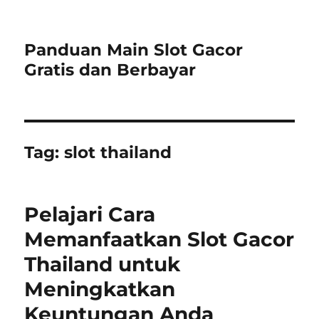
Panduan Main Slot Gacor
Gratis dan Berbayar
Tag:
slot thailand
Pelajari Cara
Memanfaatkan Slot Gacor
Thailand untuk
Meningkatkan
Keuntungan Anda