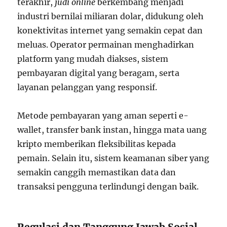
terakhir,
judi online
berkembang menjadi
industri bernilai miliaran dolar, didukung oleh
konektivitas internet yang semakin cepat dan
meluas. Operator permainan menghadirkan
platform yang mudah diakses, sistem
pembayaran digital yang beragam, serta
layanan pelanggan yang responsif.
Metode pembayaran yang aman seperti e-
wallet, transfer bank instan, hingga mata uang
kripto memberikan fleksibilitas kepada
pemain. Selain itu, sistem keamanan siber yang
semakin canggih memastikan data dan
transaksi pengguna terlindungi dengan baik.