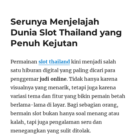
Main
slot
Thailand
Serunya Menjelajah
gacor,
jackpot
Dunia Slot Thailand yang
besar
Penuh Kejutan
mudah
banget
didapat!
Permainan
slot thailand
kini menjadi salah
satu hiburan digital yang paling dicari para
penggemar
judi online
. Tidak hanya karena
visualnya yang menarik, tetapi juga karena
variasi tema dan fitur yang bikin pemain betah
berlama-lama di layar. Bagi sebagian orang,
bermain slot bukan hanya soal menang atau
kalah, tapi juga pengalaman seru dan
menegangkan yang sulit ditolak.