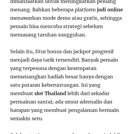
dimanfaatkan untuk meningkatkan peluang
menang. Bahkan beberapa platform
judi online
menawarkan mode demo atau gratis, sehingga
pemain bisa mencoba strategi sebelum
memasang taruhan sungguhan.
Selain itu, fitur bonus dan jackpot progresif
menjadi daya tarik tersendiri. Banyak pemain
yang terpesona dengan kesempatan
memenangkan hadiah besar hanya dengan
satu putaran keberuntungan. Ini yang
membuat
slot Thailand
lebih dari sekadar
permainan santai; ada unsur adrenalin dan
harapan yang membuat pengalaman bermain
semakin seru.