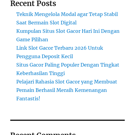
Recent Posts
Teknik Mengelola Modal agar Tetap Stabil
Saat Bermain Slot Digital
Kumpulan Situs Slot Gacor Hari Ini Dengan
Game Pilihan
Link Slot Gacor Terbaru 2026 Untuk
Pengguna Deposit Kecil
Situs Gacor Paling Populer Dengan Tingkat
Keberhasilan Tinggi
Pelajari Rahasia Slot Gacor yang Membuat
Pemain Berhasil Meraih Kemenangan
Fantastis!