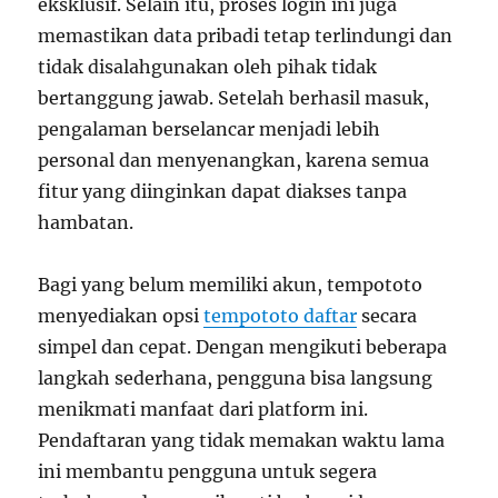
eksklusif. Selain itu, proses login ini juga
memastikan data pribadi tetap terlindungi dan
tidak disalahgunakan oleh pihak tidak
bertanggung jawab. Setelah berhasil masuk,
pengalaman berselancar menjadi lebih
personal dan menyenangkan, karena semua
fitur yang diinginkan dapat diakses tanpa
hambatan.
Bagi yang belum memiliki akun, tempototo
menyediakan opsi
tempototo daftar
secara
simpel dan cepat. Dengan mengikuti beberapa
langkah sederhana, pengguna bisa langsung
menikmati manfaat dari platform ini.
Pendaftaran yang tidak memakan waktu lama
ini membantu pengguna untuk segera