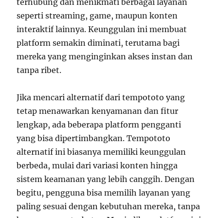
terhubung dan menikmati berbagai layanan
seperti streaming, game, maupun konten
interaktif lainnya. Keunggulan ini membuat
platform semakin diminati, terutama bagi
mereka yang menginginkan akses instan dan
tanpa ribet.
Jika mencari alternatif dari tempototo yang
tetap menawarkan kenyamanan dan fitur
lengkap, ada beberapa platform pengganti
yang bisa dipertimbangkan. Tempototo
alternatif ini biasanya memiliki keunggulan
berbeda, mulai dari variasi konten hingga
sistem keamanan yang lebih canggih. Dengan
begitu, pengguna bisa memilih layanan yang
paling sesuai dengan kebutuhan mereka, tanpa