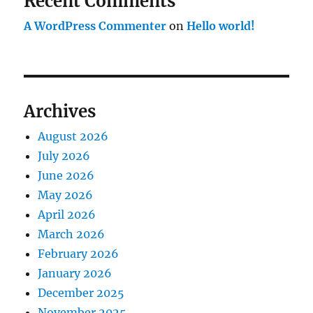
Recent Comments
A WordPress Commenter
on
Hello world!
Archives
August 2026
July 2026
June 2026
May 2026
April 2026
March 2026
February 2026
January 2026
December 2025
November 2025