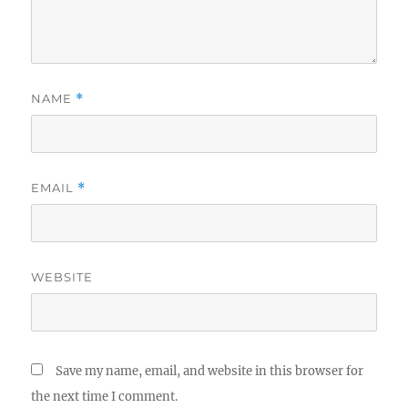
NAME
*
EMAIL
*
WEBSITE
Save my name, email, and website in this browser for
the next time I comment.