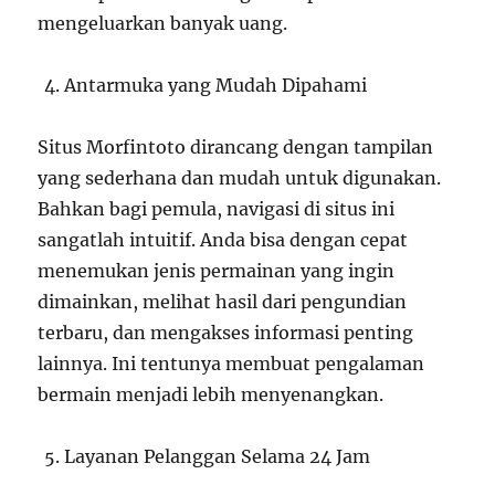
mengeluarkan banyak uang.
Antarmuka yang Mudah Dipahami
Situs Morfintoto dirancang dengan tampilan
yang sederhana dan mudah untuk digunakan.
Bahkan bagi pemula, navigasi di situs ini
sangatlah intuitif. Anda bisa dengan cepat
menemukan jenis permainan yang ingin
dimainkan, melihat hasil dari pengundian
terbaru, dan mengakses informasi penting
lainnya. Ini tentunya membuat pengalaman
bermain menjadi lebih menyenangkan.
Layanan Pelanggan Selama 24 Jam