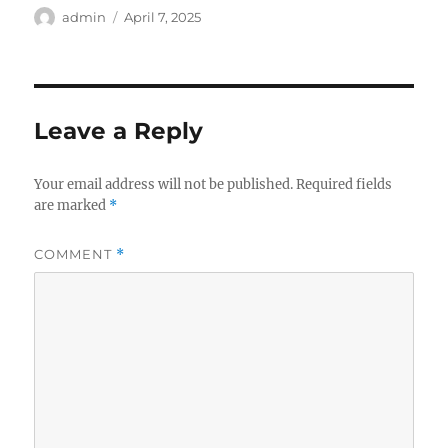
Author
Posted
admin
April 7, 2025
on
Leave a Reply
Your email address will not be published.
Required fields
are marked
*
COMMENT
*