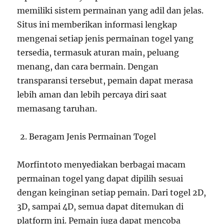
memiliki sistem permainan yang adil dan jelas.
Situs ini memberikan informasi lengkap
mengenai setiap jenis permainan togel yang
tersedia, termasuk aturan main, peluang
menang, dan cara bermain. Dengan
transparansi tersebut, pemain dapat merasa
lebih aman dan lebih percaya diri saat
memasang taruhan.
Beragam Jenis Permainan Togel
Morfintoto menyediakan berbagai macam
permainan togel yang dapat dipilih sesuai
dengan keinginan setiap pemain. Dari togel 2D,
3D, sampai 4D, semua dapat ditemukan di
platform ini. Pemain juga dapat mencoba