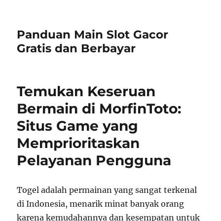
Panduan Main Slot Gacor
Gratis dan Berbayar
Temukan Keseruan
Bermain di MorfinToto:
Situs Game yang
Memprioritaskan
Pelayanan Pengguna
Togel adalah permainan yang sangat terkenal
di Indonesia, menarik minat banyak orang
karena kemudahannya dan kesempatan untuk