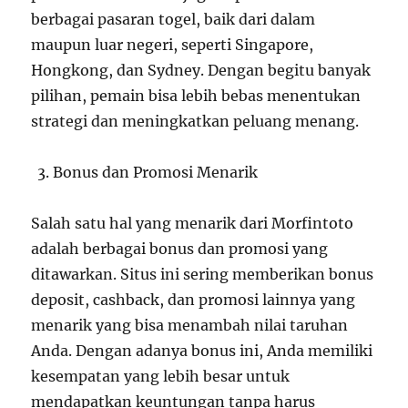
berbagai pasaran togel, baik dari dalam
maupun luar negeri, seperti Singapore,
Hongkong, dan Sydney. Dengan begitu banyak
pilihan, pemain bisa lebih bebas menentukan
strategi dan meningkatkan peluang menang.
Bonus dan Promosi Menarik
Salah satu hal yang menarik dari Morfintoto
adalah berbagai bonus dan promosi yang
ditawarkan. Situs ini sering memberikan bonus
deposit, cashback, dan promosi lainnya yang
menarik yang bisa menambah nilai taruhan
Anda. Dengan adanya bonus ini, Anda memiliki
kesempatan yang lebih besar untuk
mendapatkan keuntungan tanpa harus