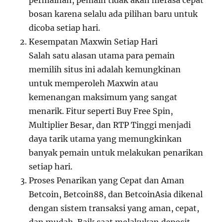
permainan, pemain tidak akan merasa cepat
bosan karena selalu ada pilihan baru untuk
dicoba setiap hari.
Kesempatan Maxwin Setiap Hari
Salah satu alasan utama para pemain
memilih situs ini adalah kemungkinan
untuk memperoleh Maxwin atau
kemenangan maksimum yang sangat
menarik. Fitur seperti Buy Free Spin,
Multiplier Besar, dan RTP Tinggi menjadi
daya tarik utama yang memungkinkan
banyak pemain untuk melakukan penarikan
setiap hari.
Proses Penarikan yang Cepat dan Aman
Betcoin, Betcoin88, dan BetcoinAsia dikenal
dengan sistem transaksi yang aman, cepat,