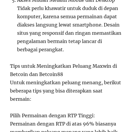
Akses Mudah Melalui Mobile dan Desktop
Tidak perlu khawatir untuk duduk di depan
komputer, karena semua permainan dapat
diakses langsung lewat smartphone. Desain
situs yang responsif dan ringan memastikan
pengalaman bermain tetap lancar di
berbagai perangkat.
Tips untuk Meningkatkan Peluang Maxwin di
Betcoin dan Betcoin88
Untuk meningkatkan peluang menang, berikut
beberapa tips yang bisa diterapkan saat
bermain:
Pilih Permainan dengan RTP Tinggi:
Permainan dengan RTP di atas 96% biasanya