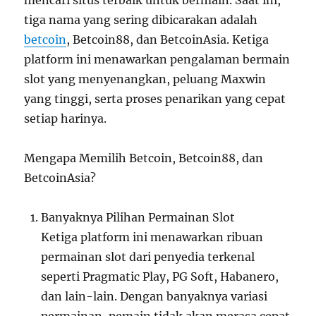
mencari situs terbaik untuk bermain. Saat ini,
tiga nama yang sering dibicarakan adalah
betcoin
, Betcoin88, dan BetcoinAsia. Ketiga
platform ini menawarkan pengalaman bermain
slot yang menyenangkan, peluang Maxwin
yang tinggi, serta proses penarikan yang cepat
setiap harinya.
Mengapa Memilih Betcoin, Betcoin88, dan
BetcoinAsia?
Banyaknya Pilihan Permainan Slot
Ketiga platform ini menawarkan ribuan
permainan slot dari penyedia terkenal
seperti Pragmatic Play, PG Soft, Habanero,
dan lain-lain. Dengan banyaknya variasi