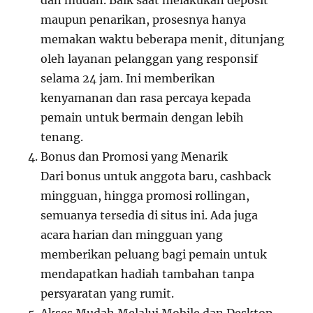
dan mudah. Baik saat melakukan deposit
maupun penarikan, prosesnya hanya
memakan waktu beberapa menit, ditunjang
oleh layanan pelanggan yang responsif
selama 24 jam. Ini memberikan
kenyamanan dan rasa percaya kepada
pemain untuk bermain dengan lebih
tenang.
Bonus dan Promosi yang Menarik
Dari bonus untuk anggota baru, cashback
mingguan, hingga promosi rollingan,
semuanya tersedia di situs ini. Ada juga
acara harian dan mingguan yang
memberikan peluang bagi pemain untuk
mendapatkan hadiah tambahan tanpa
persyaratan yang rumit.