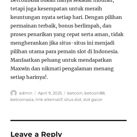
BetcoinAsia bukan hanya sekadar hiburan,
tetapi juga kesempatan untuk meraih
keuntungan nyata setiap hari. Dengan pilihan
permainan terbaik, bonus berlimpah, dan
proses penarikan yang cepat serta aman, tidak
mengherankan jika situs-situs ini menjadi
pilihan utama para pemain slot di Indonesia.
Manfaatkan peluang untuk mendapatkan
Maxwin dan nikmati pengalaman menang
setiap harinya!.
Author
Posted
Tags
admin
April 9, 2025
betcoin
,
betcoin88
,
on
betcoinasia
,
link alternatif
,
situs slot
,
slot gacor
Leave a Reply