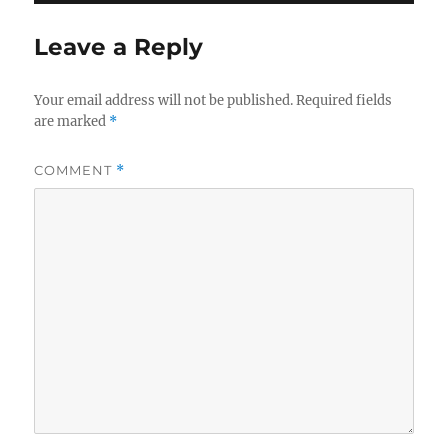
Leave a Reply
Your email address will not be published.
Required fields
are marked
*
COMMENT
*