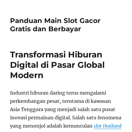
Panduan Main Slot Gacor
Gratis dan Berbayar
Transformasi Hiburan
Digital di Pasar Global
Modern
Industri hiburan daring terus mengalami
perkembangan pesat, terutama di kawasan
Asia Tenggara yang menjadi salah satu pusat
inovasi permainan digital. Salah satu fenomena
yang menonjol adalah kemunculan
slot thailand