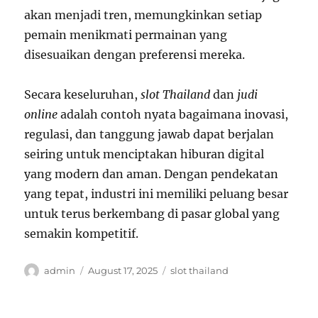
akan menjadi tren, memungkinkan setiap
pemain menikmati permainan yang
disesuaikan dengan preferensi mereka.
Secara keseluruhan,
slot Thailand
dan
judi
online
adalah contoh nyata bagaimana inovasi,
regulasi, dan tanggung jawab dapat berjalan
seiring untuk menciptakan hiburan digital
yang modern dan aman. Dengan pendekatan
yang tepat, industri ini memiliki peluang besar
untuk terus berkembang di pasar global yang
semakin kompetitif.
Author
Posted
Tags
admin
August 17, 2025
slot thailand
on