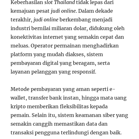
Keberhasilan
slot Thailand
tidak lepas dari
kemajuan pesat
judi online
. Dalam dekade
terakhir,
judi online
berkembang menjadi
industri bernilai miliaran dolar, didukung oleh
konektivitas internet yang semakin cepat dan
meluas. Operator permainan menghadirkan
platform yang mudah diakses, sistem
pembayaran digital yang beragam, serta
layanan pelanggan yang responsif.
Metode pembayaran yang aman seperti e-
wallet, transfer bank instan, hingga mata uang
kripto memberikan fleksibilitas kepada
pemain. Selain itu, sistem keamanan siber yang
semakin canggih memastikan data dan
transaksi pengguna terlindungi dengan baik.