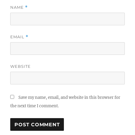
NAME
*
EMAIL
*
WEBSITE
Save my name, email, and website in this browser for
the next time I comment.