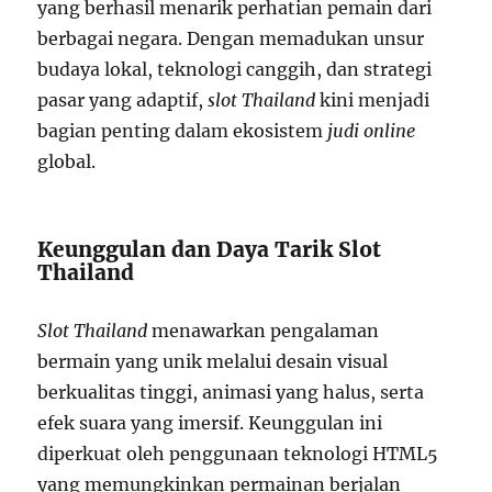
yang berhasil menarik perhatian pemain dari
berbagai negara. Dengan memadukan unsur
budaya lokal, teknologi canggih, dan strategi
pasar yang adaptif,
slot Thailand
kini menjadi
bagian penting dalam ekosistem
judi online
global.
Keunggulan dan Daya Tarik Slot
Thailand
Slot Thailand
menawarkan pengalaman
bermain yang unik melalui desain visual
berkualitas tinggi, animasi yang halus, serta
efek suara yang imersif. Keunggulan ini
diperkuat oleh penggunaan teknologi HTML5
yang memungkinkan permainan berjalan