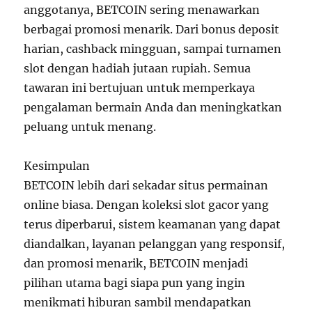
anggotanya, BETCOIN sering menawarkan
berbagai promosi menarik. Dari bonus deposit
harian, cashback mingguan, sampai turnamen
slot dengan hadiah jutaan rupiah. Semua
tawaran ini bertujuan untuk memperkaya
pengalaman bermain Anda dan meningkatkan
peluang untuk menang.
Kesimpulan
BETCOIN lebih dari sekadar situs permainan
online biasa. Dengan koleksi slot gacor yang
terus diperbarui, sistem keamanan yang dapat
diandalkan, layanan pelanggan yang responsif,
dan promosi menarik, BETCOIN menjadi
pilihan utama bagi siapa pun yang ingin
menikmati hiburan sambil mendapatkan