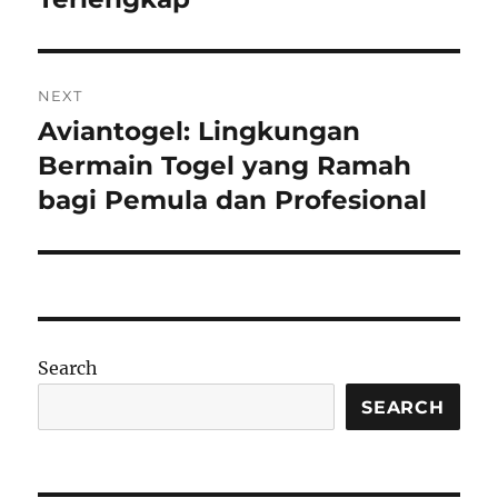
NEXT
Aviantogel: Lingkungan
Next
post:
Bermain Togel yang Ramah
bagi Pemula dan Profesional
Search
SEARCH