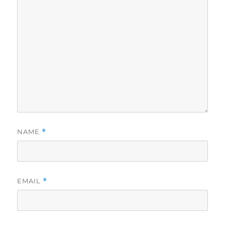
NAME
*
EMAIL
*