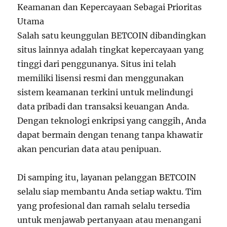
Keamanan dan Kepercayaan Sebagai Prioritas
Utama
Salah satu keunggulan BETCOIN dibandingkan
situs lainnya adalah tingkat kepercayaan yang
tinggi dari penggunanya. Situs ini telah
memiliki lisensi resmi dan menggunakan
sistem keamanan terkini untuk melindungi
data pribadi dan transaksi keuangan Anda.
Dengan teknologi enkripsi yang canggih, Anda
dapat bermain dengan tenang tanpa khawatir
akan pencurian data atau penipuan.
Di samping itu, layanan pelanggan BETCOIN
selalu siap membantu Anda setiap waktu. Tim
yang profesional dan ramah selalu tersedia
untuk menjawab pertanyaan atau menangani