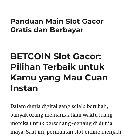
Panduan Main Slot Gacor
Gratis dan Berbayar
BETCOIN Slot Gacor:
Pilihan Terbaik untuk
Kamu yang Mau Cuan
Instan
Dalam dunia digital yang selalu berubah,
banyak orang memanfaatkan waktu luang
mereka untuk bersenang-senang di dunia
maya. Saat ini, permainan slot online menjadi