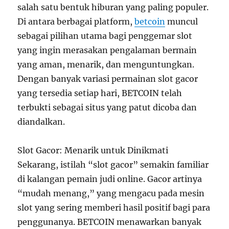
salah satu bentuk hiburan yang paling populer.
Di antara berbagai platform,
betcoin
muncul
sebagai pilihan utama bagi penggemar slot
yang ingin merasakan pengalaman bermain
yang aman, menarik, dan menguntungkan.
Dengan banyak variasi permainan slot gacor
yang tersedia setiap hari, BETCOIN telah
terbukti sebagai situs yang patut dicoba dan
diandalkan.
Slot Gacor: Menarik untuk Dinikmati
Sekarang, istilah “slot gacor” semakin familiar
di kalangan pemain judi online. Gacor artinya
“mudah menang,” yang mengacu pada mesin
slot yang sering memberi hasil positif bagi para
penggunanya. BETCOIN menawarkan banyak