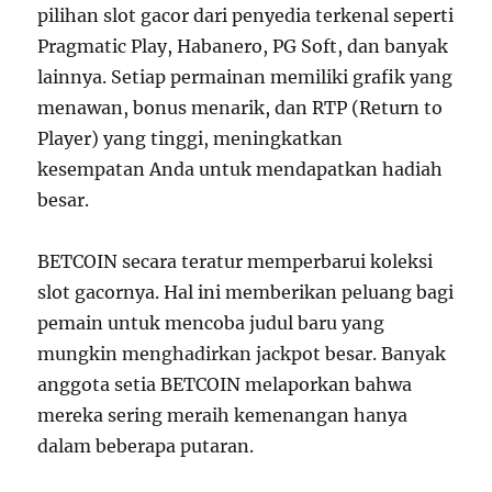
pilihan slot gacor dari penyedia terkenal seperti
Pragmatic Play, Habanero, PG Soft, dan banyak
lainnya. Setiap permainan memiliki grafik yang
menawan, bonus menarik, dan RTP (Return to
Player) yang tinggi, meningkatkan
kesempatan Anda untuk mendapatkan hadiah
besar.
BETCOIN secara teratur memperbarui koleksi
slot gacornya. Hal ini memberikan peluang bagi
pemain untuk mencoba judul baru yang
mungkin menghadirkan jackpot besar. Banyak
anggota setia BETCOIN melaporkan bahwa
mereka sering meraih kemenangan hanya
dalam beberapa putaran.