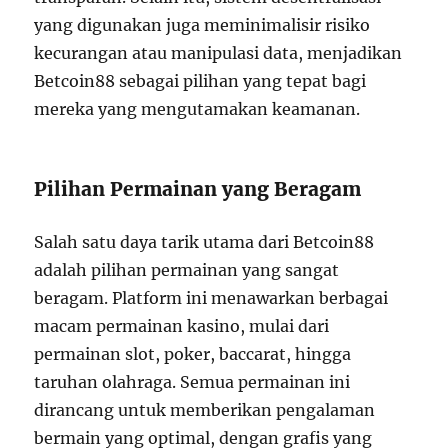
yang digunakan juga meminimalisir risiko
kecurangan atau manipulasi data, menjadikan
Betcoin88 sebagai pilihan yang tepat bagi
mereka yang mengutamakan keamanan.
Pilihan Permainan yang Beragam
Salah satu daya tarik utama dari Betcoin88
adalah pilihan permainan yang sangat
beragam. Platform ini menawarkan berbagai
macam permainan kasino, mulai dari
permainan slot, poker, baccarat, hingga
taruhan olahraga. Semua permainan ini
dirancang untuk memberikan pengalaman
bermain yang optimal, dengan grafis yang