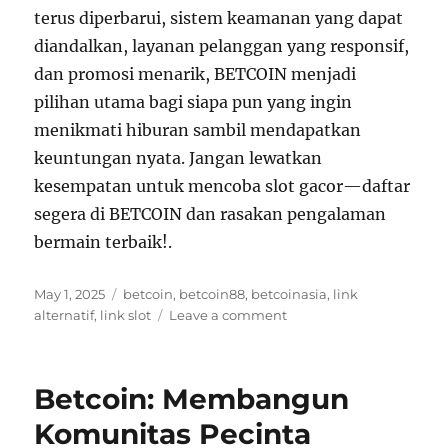
terus diperbarui, sistem keamanan yang dapat
diandalkan, layanan pelanggan yang responsif,
dan promosi menarik, BETCOIN menjadi
pilihan utama bagi siapa pun yang ingin
menikmati hiburan sambil mendapatkan
keuntungan nyata. Jangan lewatkan
kesempatan untuk mencoba slot gacor—daftar
segera di BETCOIN dan rasakan pengalaman
bermain terbaik!.
Posted
Tags
May 1, 2025
betcoin
,
betcoin88
,
betcoinasia
,
link
on
on
alternatif
,
link slot
Leave a comment
BETCOIN
Slot
Gacor:
Betcoin: Membangun
Pilihan
Terbaik
Komunitas Pecinta
untuk