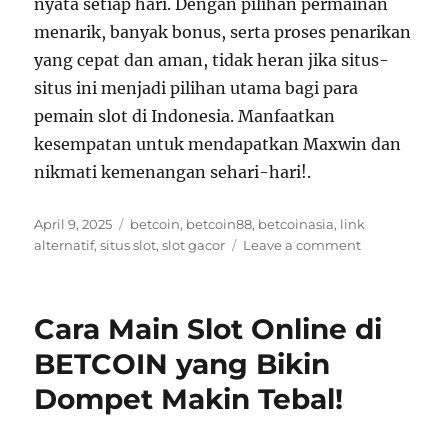
nyata setiap hari. Dengan pilihan permainan
menarik, banyak bonus, serta proses penarikan
yang cepat dan aman, tidak heran jika situs-
situs ini menjadi pilihan utama bagi para
pemain slot di Indonesia. Manfaatkan
kesempatan untuk mendapatkan Maxwin dan
nikmati kemenangan sehari-hari!.
Posted
Tags
April 9, 2025
betcoin
,
betcoin88
,
betcoinasia
,
link
on
on
alternatif
,
situs slot
,
slot gacor
Leave a comment
Betcoin
Slot:
Sistem
Cara Main Slot Online di
Pembayaran
Terpercaya,
BETCOIN yang Bikin
Game
Dompet Makin Tebal!
Seru,
dan
Jackpot