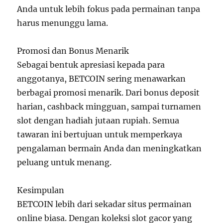
Anda untuk lebih fokus pada permainan tanpa
harus menunggu lama.
Promosi dan Bonus Menarik
Sebagai bentuk apresiasi kepada para
anggotanya, BETCOIN sering menawarkan
berbagai promosi menarik. Dari bonus deposit
harian, cashback mingguan, sampai turnamen
slot dengan hadiah jutaan rupiah. Semua
tawaran ini bertujuan untuk memperkaya
pengalaman bermain Anda dan meningkatkan
peluang untuk menang.
Kesimpulan
BETCOIN lebih dari sekadar situs permainan
online biasa. Dengan koleksi slot gacor yang