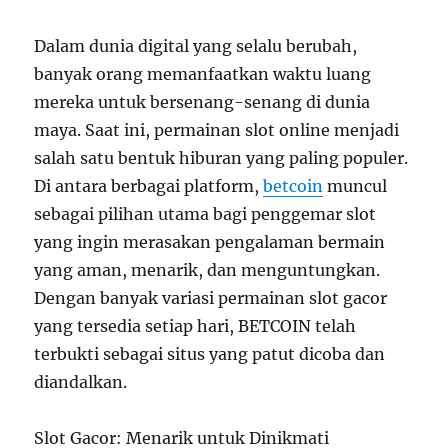
Dalam dunia digital yang selalu berubah,
banyak orang memanfaatkan waktu luang
mereka untuk bersenang-senang di dunia
maya. Saat ini, permainan slot online menjadi
salah satu bentuk hiburan yang paling populer.
Di antara berbagai platform,
betcoin
muncul
sebagai pilihan utama bagi penggemar slot
yang ingin merasakan pengalaman bermain
yang aman, menarik, dan menguntungkan.
Dengan banyak variasi permainan slot gacor
yang tersedia setiap hari, BETCOIN telah
terbukti sebagai situs yang patut dicoba dan
diandalkan.
Slot Gacor: Menarik untuk Dinikmati