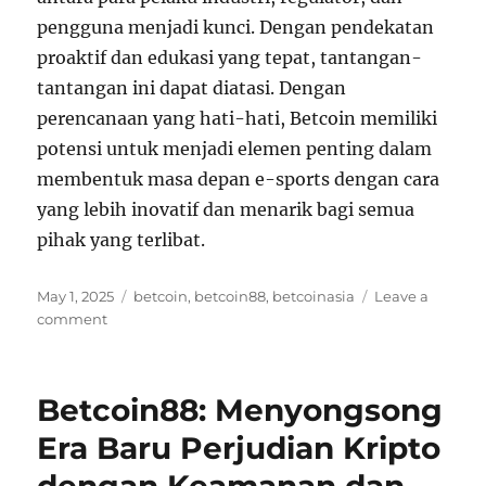
pengguna menjadi kunci. Dengan pendekatan
proaktif dan edukasi yang tepat, tantangan-
tantangan ini dapat diatasi. Dengan
perencanaan yang hati-hati, Betcoin memiliki
potensi untuk menjadi elemen penting dalam
membentuk masa depan e-sports dengan cara
yang lebih inovatif dan menarik bagi semua
pihak yang terlibat.
Posted
Tags
May 1, 2025
betcoin
,
betcoin88
,
betcoinasia
Leave a
on
on
comment
Betcoin:
Membangun
Komunitas
Betcoin88: Menyongsong
Pecinta
Taruhan
Era Baru Perjudian Kripto