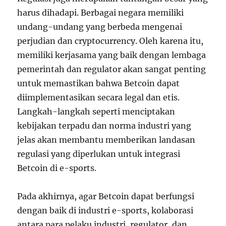
harus dihadapi. Berbagai negara memiliki
undang-undang yang berbeda mengenai
perjudian dan cryptocurrency. Oleh karena itu,
memiliki kerjasama yang baik dengan lembaga
pemerintah dan regulator akan sangat penting
untuk memastikan bahwa Betcoin dapat
diimplementasikan secara legal dan etis.
Langkah-langkah seperti menciptakan
kebijakan terpadu dan norma industri yang
jelas akan membantu memberikan landasan
regulasi yang diperlukan untuk integrasi
Betcoin di e-sports.
Pada akhirnya, agar Betcoin dapat berfungsi
dengan baik di industri e-sports, kolaborasi
antara para pelaku industri, regulator, dan