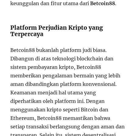
keunggulan dan fitur utama dari
Betcoin88
.
Platform Perjudian Kripto yang
Terpercaya
Betcoin88 bukanlah platform judi biasa.
Dibangun di atas teknologi blockchain dan
sistem pembayaran kripto, Betcoin88
memberikan pengalaman bermain yang lebih
aman dibandingkan platform konvensional.
Keamanan menjadi hal utama yang
diperhatikan oleh platform ini. Dengan
menggunakan kripto seperti Bitcoin dan
Ethereum, Betcoin88 memastikan bahwa
setiap transaksi berlangsung dengan aman dan
transparan. Selain itu, sistem desentralisasi