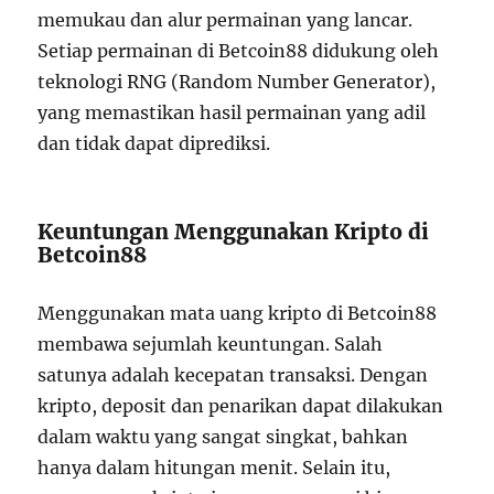
memukau dan alur permainan yang lancar.
Setiap permainan di Betcoin88 didukung oleh
teknologi RNG (Random Number Generator),
yang memastikan hasil permainan yang adil
dan tidak dapat diprediksi.
Keuntungan Menggunakan Kripto di
Betcoin88
Menggunakan mata uang kripto di Betcoin88
membawa sejumlah keuntungan. Salah
satunya adalah kecepatan transaksi. Dengan
kripto, deposit dan penarikan dapat dilakukan
dalam waktu yang sangat singkat, bahkan
hanya dalam hitungan menit. Selain itu,