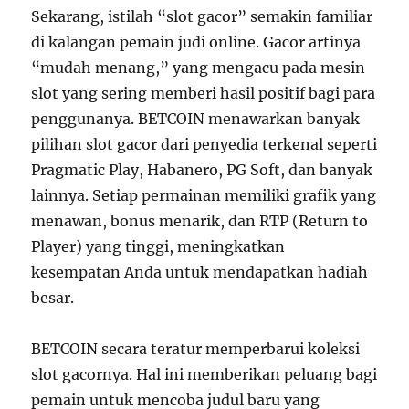
Sekarang, istilah “slot gacor” semakin familiar
di kalangan pemain judi online. Gacor artinya
“mudah menang,” yang mengacu pada mesin
slot yang sering memberi hasil positif bagi para
penggunanya. BETCOIN menawarkan banyak
pilihan slot gacor dari penyedia terkenal seperti
Pragmatic Play, Habanero, PG Soft, dan banyak
lainnya. Setiap permainan memiliki grafik yang
menawan, bonus menarik, dan RTP (Return to
Player) yang tinggi, meningkatkan
kesempatan Anda untuk mendapatkan hadiah
besar.
BETCOIN secara teratur memperbarui koleksi
slot gacornya. Hal ini memberikan peluang bagi
pemain untuk mencoba judul baru yang