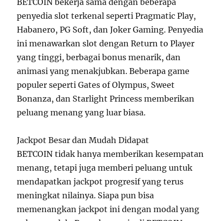
BETCOIN bekerja sama dengan beberapa
penyedia slot terkenal seperti Pragmatic Play,
Habanero, PG Soft, dan Joker Gaming. Penyedia
ini menawarkan slot dengan Return to Player
yang tinggi, berbagai bonus menarik, dan
animasi yang menakjubkan. Beberapa game
populer seperti Gates of Olympus, Sweet
Bonanza, dan Starlight Princess memberikan
peluang menang yang luar biasa.
Jackpot Besar dan Mudah Didapat
BETCOIN tidak hanya memberikan kesempatan
menang, tetapi juga memberi peluang untuk
mendapatkan jackpot progresif yang terus
meningkat nilainya. Siapa pun bisa
memenangkan jackpot ini dengan modal yang