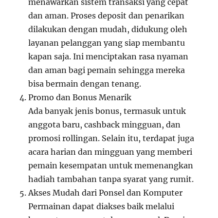
menawarkan sistem transaksi yang cepat
dan aman. Proses deposit dan penarikan
dilakukan dengan mudah, didukung oleh
layanan pelanggan yang siap membantu
kapan saja. Ini menciptakan rasa nyaman
dan aman bagi pemain sehingga mereka
bisa bermain dengan tenang.
Promo dan Bonus Menarik
Ada banyak jenis bonus, termasuk untuk
anggota baru, cashback mingguan, dan
promosi rollingan. Selain itu, terdapat juga
acara harian dan mingguan yang memberi
pemain kesempatan untuk memenangkan
hadiah tambahan tanpa syarat yang rumit.
Akses Mudah dari Ponsel dan Komputer
Permainan dapat diakses baik melalui