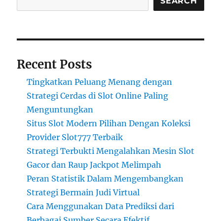
SEARCH
Recent Posts
Tingkatkan Peluang Menang dengan
Strategi Cerdas di Slot Online Paling
Menguntungkan
Situs Slot Modern Pilihan Dengan Koleksi
Provider Slot777 Terbaik
Strategi Terbukti Mengalahkan Mesin Slot
Gacor dan Raup Jackpot Melimpah
Peran Statistik Dalam Mengembangkan
Strategi Bermain Judi Virtual
Cara Menggunakan Data Prediksi dari
Berbagai Sumber Secara Efektif