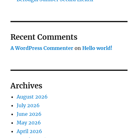
Recent Comments
A WordPress Commenter
on
Hello world!
Archives
August 2026
July 2026
June 2026
May 2026
April 2026