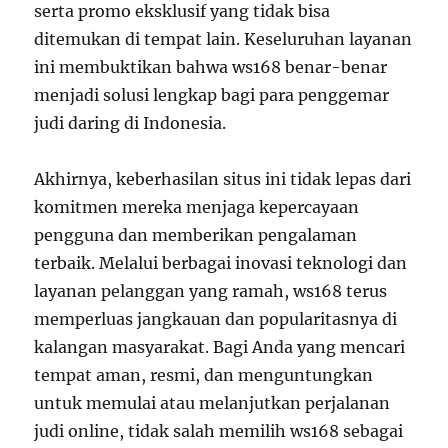
serta promo eksklusif yang tidak bisa
ditemukan di tempat lain. Keseluruhan layanan
ini membuktikan bahwa ws168 benar-benar
menjadi solusi lengkap bagi para penggemar
judi daring di Indonesia.
Akhirnya, keberhasilan situs ini tidak lepas dari
komitmen mereka menjaga kepercayaan
pengguna dan memberikan pengalaman
terbaik. Melalui berbagai inovasi teknologi dan
layanan pelanggan yang ramah, ws168 terus
memperluas jangkauan dan popularitasnya di
kalangan masyarakat. Bagi Anda yang mencari
tempat aman, resmi, dan menguntungkan
untuk memulai atau melanjutkan perjalanan
judi online, tidak salah memilih ws168 sebagai