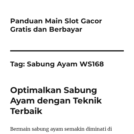
Panduan Main Slot Gacor
Gratis dan Berbayar
Tag:
Sabung Ayam WS168
Optimalkan Sabung
Ayam dengan Teknik
Terbaik
Bermain sabung ayam semakin diminati di