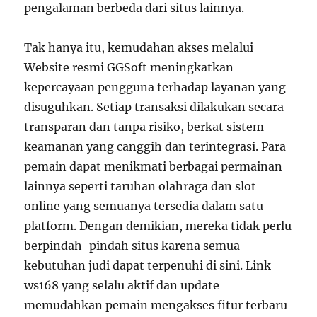
pengalaman berbeda dari situs lainnya.
Tak hanya itu, kemudahan akses melalui
Website resmi GGSoft meningkatkan
kepercayaan pengguna terhadap layanan yang
disuguhkan. Setiap transaksi dilakukan secara
transparan dan tanpa risiko, berkat sistem
keamanan yang canggih dan terintegrasi. Para
pemain dapat menikmati berbagai permainan
lainnya seperti taruhan olahraga dan slot
online yang semuanya tersedia dalam satu
platform. Dengan demikian, mereka tidak perlu
berpindah-pindah situs karena semua
kebutuhan judi dapat terpenuhi di sini. Link
ws168 yang selalu aktif dan update
memudahkan pemain mengakses fitur terbaru