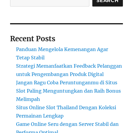
SEARCH
Recent Posts
Panduan Mengelola Kemenangan Agar
Tetap Stabil
Strategi Memanfaatkan Feedback Pelanggan
untuk Pengembangan Produk Digital
Jangan Ragu Coba Peruntunganmu di Situs
Slot Paling Menguntungkan dan Raih Bonus
Melimpah
Situs Online Slot Thailand Dengan Koleksi
Permainan Lengkap
Game Online Seru dengan Server Stabil dan
Performa Optimal