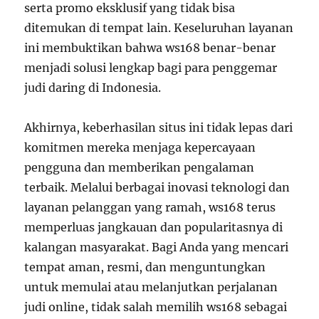
serta promo eksklusif yang tidak bisa
ditemukan di tempat lain. Keseluruhan layanan
ini membuktikan bahwa ws168 benar-benar
menjadi solusi lengkap bagi para penggemar
judi daring di Indonesia.
Akhirnya, keberhasilan situs ini tidak lepas dari
komitmen mereka menjaga kepercayaan
pengguna dan memberikan pengalaman
terbaik. Melalui berbagai inovasi teknologi dan
layanan pelanggan yang ramah, ws168 terus
memperluas jangkauan dan popularitasnya di
kalangan masyarakat. Bagi Anda yang mencari
tempat aman, resmi, dan menguntungkan
untuk memulai atau melanjutkan perjalanan
judi online, tidak salah memilih ws168 sebagai