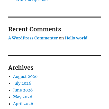
Recent Comments
A WordPress Commenter
on
Hello world!
Archives
August 2026
July 2026
June 2026
May 2026
April 2026