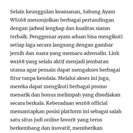
Selain keunggulan keamanan, Sabung Ayam
WS168 menonjolkan berbagai pertandingan
dengan jadwal lengkap dan kualitas siaran
terbaik. Penggemar ayam aduan bisa mengikuti
setiap laga secara langsung dengan gambar
jernih dan suara yang memacu adrenalin. Link
ws168 yang selalu aktif menjadi jembatan
utama agar pemain dapat mengakses berbagai
fitur tanpa kendala. Melalui akses ini juga,
mereka dapat mengikuti berbagai promo
menarik dan bonus melimpah yang disediakan
secara berkala. Keberadaan ws168 official
memantapkan posisi platform ini sebagai salah
satu situs judi online favorit yang terus
berkembang dan inovatif, memberikan