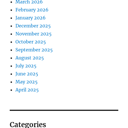
March 2026
February 2026
January 2026
December 2025
November 2025
October 2025
September 2025
August 2025
July 2025
June 2025
May 2025
April 2025
Categories