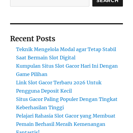
SEARCH
Recent Posts
Teknik Mengelola Modal agar Tetap Stabil
Saat Bermain Slot Digital
Kumpulan Situs Slot Gacor Hari Ini Dengan
Game Pilihan
Link Slot Gacor Terbaru 2026 Untuk
Pengguna Deposit Kecil
Situs Gacor Paling Populer Dengan Tingkat
Keberhasilan Tinggi
Pelajari Rahasia Slot Gacor yang Membuat
Pemain Berhasil Meraih Kemenangan
Fantastis!