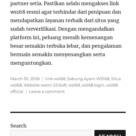
partner setia. Pastikan selalu mengakses link
ws168 resmi agar terhindar dari penipuan dan
mendapatkan layanan terbaik dari situs yang
sudah terverifikasi. Dengan mengandalkan
platform ini, peluang meraih kemenangan
besar semakin terbuka lebar, dan pengalaman
bermain semakin menyenangkan serta
menguntungkan.
Posted
Tags
March 30, 2026
link ws168
,
Sabung Ayam WS168
,
Situs
on
ws168
,
Website resmi GGSoft
,
ws168
,
ws168 login
,
ws168
on
official
Leave a comment
Optimalkan
Sabung
Ayam
dengan
Teknik
Search
Terbaik