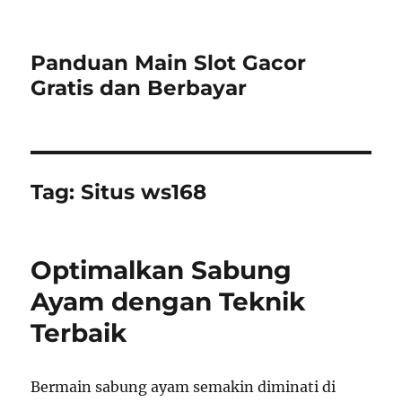
Panduan Main Slot Gacor
Gratis dan Berbayar
Tag:
Situs ws168
Optimalkan Sabung
Ayam dengan Teknik
Terbaik
Bermain sabung ayam semakin diminati di