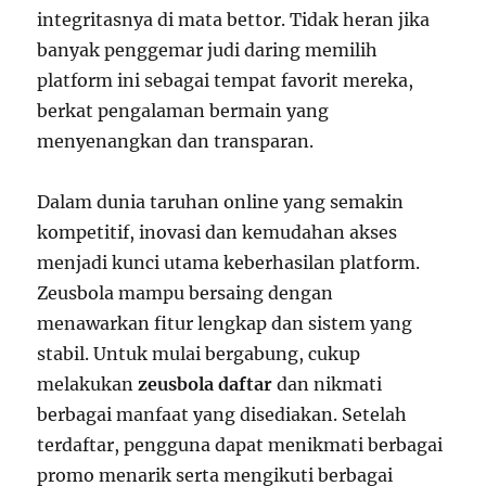
integritasnya di mata bettor. Tidak heran jika
banyak penggemar judi daring memilih
platform ini sebagai tempat favorit mereka,
berkat pengalaman bermain yang
menyenangkan dan transparan.
Dalam dunia taruhan online yang semakin
kompetitif, inovasi dan kemudahan akses
menjadi kunci utama keberhasilan platform.
Zeusbola mampu bersaing dengan
menawarkan fitur lengkap dan sistem yang
stabil. Untuk mulai bergabung, cukup
melakukan
zeusbola daftar
dan nikmati
berbagai manfaat yang disediakan. Setelah
terdaftar, pengguna dapat menikmati berbagai
promo menarik serta mengikuti berbagai