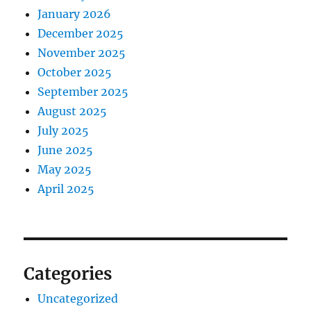
January 2026
December 2025
November 2025
October 2025
September 2025
August 2025
July 2025
June 2025
May 2025
April 2025
Categories
Uncategorized