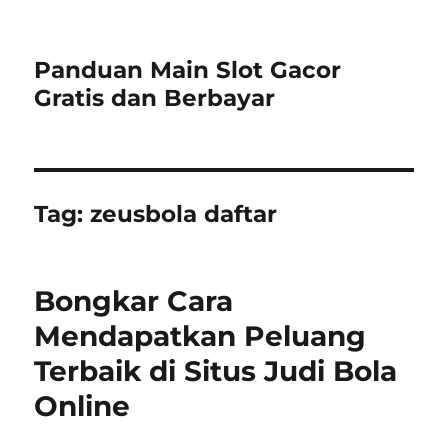
Panduan Main Slot Gacor
Gratis dan Berbayar
Tag:
zeusbola daftar
Bongkar Cara
Mendapatkan Peluang
Terbaik di Situs Judi Bola
Online