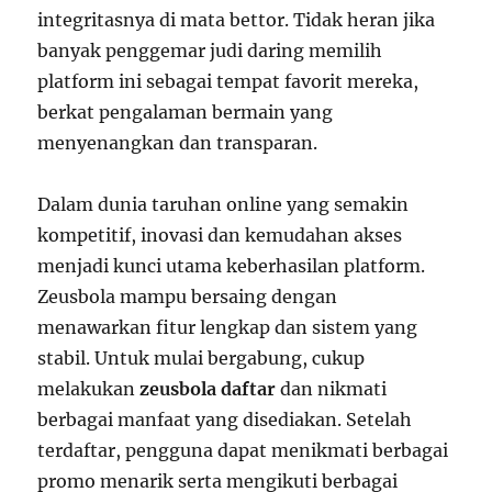
integritasnya di mata bettor. Tidak heran jika
banyak penggemar judi daring memilih
platform ini sebagai tempat favorit mereka,
berkat pengalaman bermain yang
menyenangkan dan transparan.
Dalam dunia taruhan online yang semakin
kompetitif, inovasi dan kemudahan akses
menjadi kunci utama keberhasilan platform.
Zeusbola mampu bersaing dengan
menawarkan fitur lengkap dan sistem yang
stabil. Untuk mulai bergabung, cukup
melakukan
zeusbola daftar
dan nikmati
berbagai manfaat yang disediakan. Setelah
terdaftar, pengguna dapat menikmati berbagai
promo menarik serta mengikuti berbagai