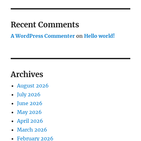
Recent Comments
A WordPress Commenter
on
Hello world!
Archives
August 2026
July 2026
June 2026
May 2026
April 2026
March 2026
February 2026