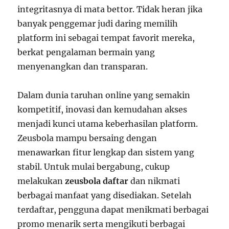
integritasnya di mata bettor. Tidak heran jika
banyak penggemar judi daring memilih
platform ini sebagai tempat favorit mereka,
berkat pengalaman bermain yang
menyenangkan dan transparan.
Dalam dunia taruhan online yang semakin
kompetitif, inovasi dan kemudahan akses
menjadi kunci utama keberhasilan platform.
Zeusbola mampu bersaing dengan
menawarkan fitur lengkap dan sistem yang
stabil. Untuk mulai bergabung, cukup
melakukan
zeusbola daftar
dan nikmati
berbagai manfaat yang disediakan. Setelah
terdaftar, pengguna dapat menikmati berbagai
promo menarik serta mengikuti berbagai