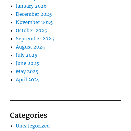
January 2026
December 2025
November 2025
October 2025
September 2025
August 2025
July 2025
June 2025
May 2025
April 2025
Categories
Uncategorized