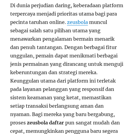
Di dunia perjudian daring, keberadaan platform
terpercaya menjadi prioritas utama bagi para
pecinta taruhan online.
zeusbola
muncul
sebagai salah satu pilihan utama yang
menawarkan pengalaman bermain menarik
dan penuh tantangan. Dengan berbagai fitur
unggulan, pemain dapat menikmati berbagai
jenis permainan yang dirancang untuk menguji
keberuntungan dan strategi mereka.
Keunggulan utama dari platform ini terletak
pada layanan pelanggan yang responsif dan
sistem keamanan yang ketat, memastikan
setiap transaksi berlangsung aman dan
nyaman. Bagi mereka yang baru bergabung,
proses
zeusbola daftar
pun sangat mudah dan
cepat, memungkinkan pengguna baru segera