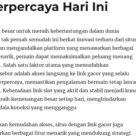
erpercaya Hari Ini
 besar untuk meraih keberuntungan dalam dunia
 tak pernah semudah ini berkat inovasi terbaru dari situ
ngan mengandalkan platform yang menawarkan berbagai
enarik, pemain dapat memaksimalkan peluang menang
n. Salah satu faktor utama yang memudahkan
sebut adalah akses langsung ke link gacor yang selalu
terpercaya, memastikan pengalaman bermain tetap lanca
Keberadaan link slot yang aktif dan stabil menjadi kunc
raih kemenangan besar setiap hari, menghindarkan
ndala koneksi yang mengganggu.
an kemudahan akses, situs dengan link gacor juga
kan berbagai fitur menarik yang mendukung strategi