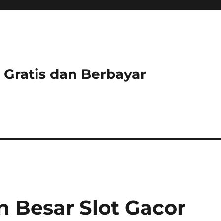
 Gratis dan Berbayar
 Besar Slot Gacor