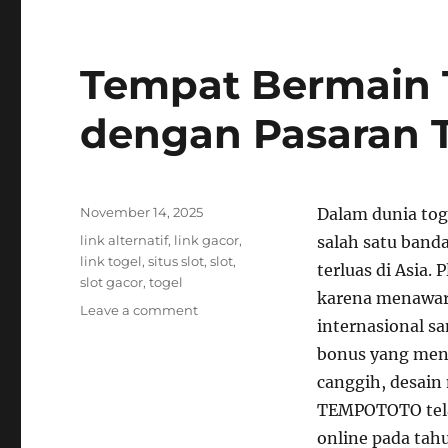
Tempat Bermain T
dengan Pasaran 
Posted
November 14, 2025
Dalam dunia tog
on
Tags
link alternatif
,
link gacor
,
salah satu band
link togel
,
situs slot
,
slot
,
terluas di Asia. 
slot gacor
,
togel
karena menawark
on
Leave a comment
internasional s
Tempat
Bermain
bonus yang men
Togel
canggih, desain 
Resmi
TEMPOTOTO tela
Se-
Asia
online pada tah