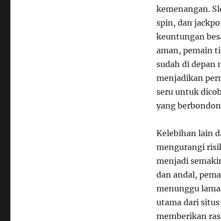
kemenangan. Slot
spin, dan jackp
keuntungan besa
aman, pemain ti
sudah di depan 
menjadikan per
seru untuk dicob
yang berbondong
Kelebihan lain 
mengurangi risi
menjadi semaki
dan andal, pema
menunggu lama. 
utama dari situs
memberikan ras