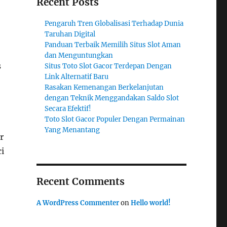
Recent Posts
Pengaruh Tren Globalisasi Terhadap Dunia
Taruhan Digital
Panduan Terbaik Memilih Situs Slot Aman
dan Menguntungkan
s
Situs Toto Slot Gacor Terdepan Dengan
Link Alternatif Baru
Rasakan Kemenangan Berkelanjutan
dengan Teknik Menggandakan Saldo Slot
Secara Efektif!
Toto Slot Gacor Populer Dengan Permainan
Yang Menantang
r
i
Recent Comments
A WordPress Commenter
on
Hello world!