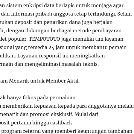
an sistem enkripsi data berlapis untuk menjaga agar
dan informasi pribadi anggota tetap terlindungi. Selain
akukan deposit dan penarikan dana juga berjalan
ah, dengan dukungan berbagai metode pembayaran
allet populer. TEMPOTOTO juga memiliki tim layanan
sional yang tersedia 24 jam untuk membantu pemain
uhkan. Layanan responsif ini meningkatkan
main dan mengeliminasi masalah teknis.
ram Menarik untuk Member Aktif
k hanya fokus pada permainan
uga memberikan kepuasan kepada para anggotanya melalu
menarik dan promosi eksklusif. Mulai dari
osit pertama hingga cashback
a program referral yang memberi keuntungan tambahan