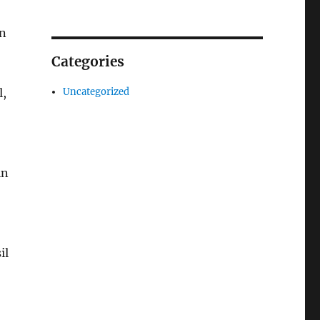
in
Categories
l,
Uncategorized
in
il