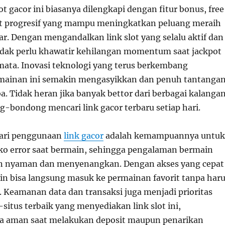
 gacor ini biasanya dilengkapi dengan fitur bonus, free
ot progresif yang mampu meningkatkan peluang meraih
r. Dengan mengandalkan link slot yang selalu aktif dan
dak perlu khawatir kehilangan momentum saat jackpot
mata. Inovasi teknologi yang terus berkembang
mainan ini semakin mengasyikkan dan penuh tantanga
a. Tidak heran jika banyak bettor dari berbagai kalanga
-bondong mencari link gacor terbaru setiap hari.
dari penggunaan
link gacor
adalah kemampuannya untuk
ko error saat bermain, sehingga pengalaman bermain
n nyaman dan menyenangkan. Dengan akses yang cepat
in bisa langsung masuk ke permainan favorit tanpa har
Keamanan data dan transaksi juga menjadi prioritas
-situs terbaik yang menyediakan link slot ini,
a aman saat melakukan deposit maupun penarikan