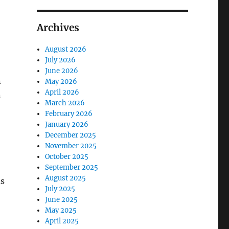
Archives
August 2026
July 2026
June 2026
n
May 2026
April 2026
n
March 2026
February 2026
January 2026
December 2025
November 2025
October 2025
September 2025
August 2025
us
July 2025
June 2025
May 2025
April 2025