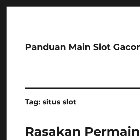
Panduan Main Slot Gacor
Tag:
situs slot
Rasakan Permain