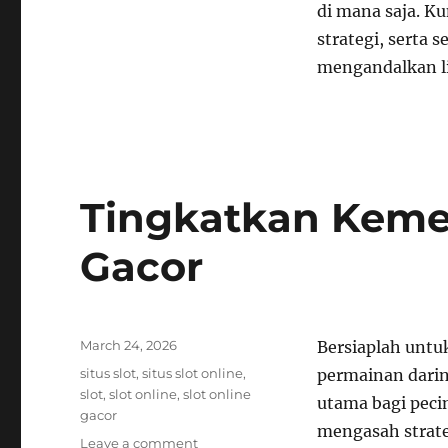
di mana saja. K
strategi, serta
mengandalkan lin
Tingkatkan Kemen
Gacor
Posted
March 24, 2026
Bersiaplah untu
on
Tags
situs slot
,
situs slot online
,
permainan darin
slot
,
slot online
,
slot online
utama bagi peci
gacor
mengasah strate
on
Leave a comment