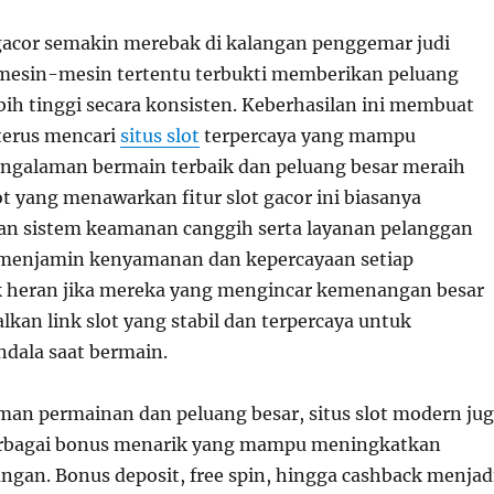
acor semakin merebak di kalangan penggemar judi
mesin-mesin tertentu terbukti memberikan peluang
ih tinggi secara konsisten. Keberhasilan ini membuat
terus mencari
situs slot
terpercaya yang mampu
ngalaman bermain terbaik dan peluang besar meraih
lot yang menawarkan fitur slot gacor ini biasanya
an sistem keamanan canggih serta layanan pelanggan
 menjamin kenyamanan dan kepercayaan setiap
k heran jika mereka yang mengincar kemenangan besar
kan link slot yang stabil dan terpercaya untuk
dala saat bermain.
man permainan dan peluang besar, situs slot modern ju
bagai bonus menarik yang mampu meningkatkan
gan. Bonus deposit, free spin, hingga cashback menjad