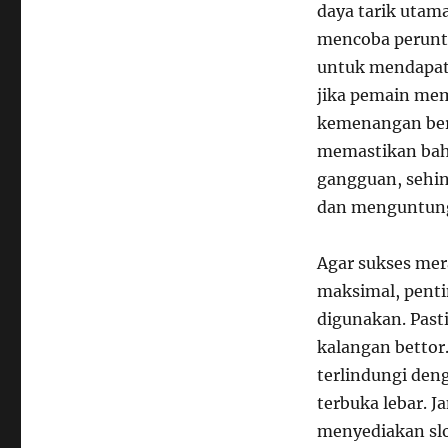
daya tarik utam
mencoba perunt
untuk mendapatk
jika pemain me
kemenangan beru
memastikan bah
gangguan, sehin
dan menguntun
Agar sukses me
maksimal, penti
digunakan. Pasti
kalangan bettor.
terlindungi den
terbuka lebar. 
menyediakan slo